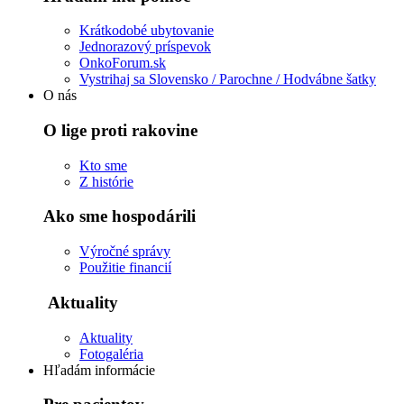
Krátkodobé ubytovanie
Jednorazový príspevok
OnkoForum.sk
Vystrihaj sa Slovensko / Parochne / Hodvábne šatky
O nás
O lige proti rakovine
Kto sme
Z histórie
Ako sme hospodárili
Výročné správy
Použitie financií
Aktuality
Aktuality
Fotogaléria
Hľadám informácie