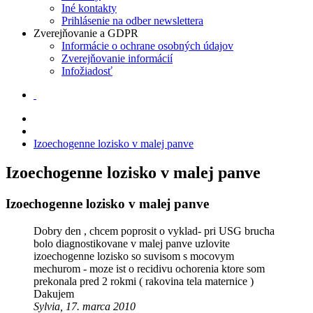
Iné kontakty
Prihlásenie na odber newslettera
Zverejňovanie a GDPR
Informácie o ochrane osobných údajov
Zverejňovanie informácií
Infožiadosť
Izoechogenne lozisko v malej panve
Izoechogenne lozisko v malej panve
Izoechogenne lozisko v malej panve
Dobry den , chcem poprosit o vyklad- pri USG brucha
bolo diagnostikovane v malej panve uzlovite
izoechogenne lozisko so suvisom s mocovym
mechurom - moze ist o recidivu ochorenia ktore som
prekonala pred 2 rokmi ( rakovina tela maternice )
Dakujem
Sylvia, 17. marca 2010