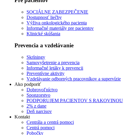
Pre pacientov
SOCIÁLNE ZABEZPEČENIE
Dostupnosť liečby
Výživa onkologického pacienta
Informačné materiály pre pacientov
Klinické skúšania
Prevencia a vzdelávanie
Skríningy
Samovyšetrenie a prevencia
Informačné letáky k prevencii
Preventívne aktivity
Vzdelávanie odborných pracovníkov a supervízie
Ako podporiť
Dobrovoľníctvo
Sponzorstvo
PODPORUJEM PACIENTOV S RAKOVINOU
2% z dane
Deň narcisov
Kontakt
Centrála a centrá pomoci
Centrá pomoci
Pobočky