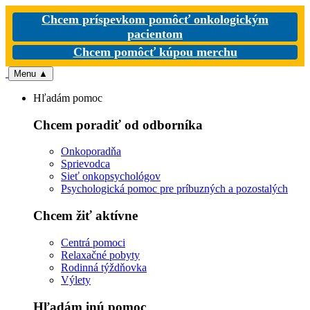
Chcem príspevkom pomôcť onkologickým
pacientom
Chcem pomôcť kúpou merchu
Menu
▲
Hľadám pomoc
Chcem poradiť od odborníka
Onkoporadňa
Sprievodca
Sieť onkopsychológov
Psychologická pomoc pre príbuzných a pozostalých
Chcem žiť aktívne
Centrá pomoci
Relaxačné pobyty
Rodinná týždňovka
Výlety
Hľadám inú pomoc