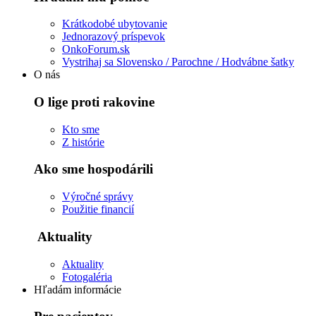
Krátkodobé ubytovanie
Jednorazový príspevok
OnkoForum.sk
Vystrihaj sa Slovensko / Parochne / Hodvábne šatky
O nás
O lige proti rakovine
Kto sme
Z histórie
Ako sme hospodárili
Výročné správy
Použitie financií
Aktuality
Aktuality
Fotogaléria
Hľadám informácie