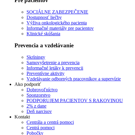
Pre pacientov
SOCIÁLNE ZABEZPEČENIE
Dostupnosť liečby
Výživa onkologického pacienta
Informačné materiály pre pacientov
Klinické skúšania
Prevencia a vzdelávanie
Skríningy
Samovyšetrenie a prevencia
Informačné letáky k prevencii
Preventívne aktivity
Vzdelávanie odborných pracovníkov a supervízie
Ako podporiť
Dobrovoľníctvo
Sponzorstvo
PODPORUJEM PACIENTOV S RAKOVINOU
2% z dane
Deň narcisov
Kontakt
Centrála a centrá pomoci
Centrá pomoci
Pobočky