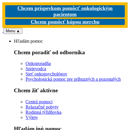
Chcem príspevkom pomôcť onkologickým
pacientom
Chcem pomôcť kúpou merchu
Menu
▲
Hľadám pomoc
Chcem poradiť od odborníka
Onkoporadňa
Sprievodca
Sieť onkopsychológov
Psychologická pomoc pre príbuzných a pozostalých
Chcem žiť aktívne
Centrá pomoci
Relaxačné pobyty
Rodinná týždňovka
Výlety
Hľadám inú pomoc