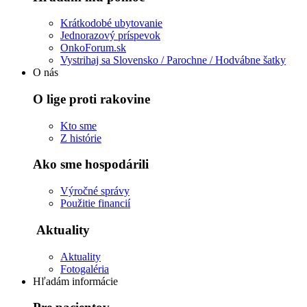
Krátkodobé ubytovanie
Jednorazový príspevok
OnkoForum.sk
Vystrihaj sa Slovensko / Parochne / Hodvábne šatky
O nás
O lige proti rakovine
Kto sme
Z histórie
Ako sme hospodárili
Výročné správy
Použitie financií
Aktuality
Aktuality
Fotogaléria
Hľadám informácie