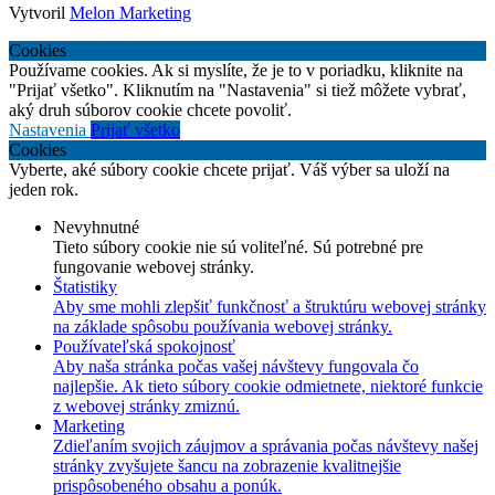
Vytvoril
Melon Marketing
Cookies
Používame cookies. Ak si myslíte, že je to v poriadku, kliknite na
"Prijať všetko". Kliknutím na "Nastavenia" si tiež môžete vybrať,
aký druh súborov cookie chcete povoliť.
Nastavenia
Prijať všetko
Cookies
Vyberte, aké súbory cookie chcete prijať. Váš výber sa uloží na
jeden rok.
Nevyhnutné
Tieto súbory cookie nie sú voliteľné. Sú potrebné pre
fungovanie webovej stránky.
Štatistiky
Aby sme mohli zlepšiť funkčnosť a štruktúru webovej stránky
na základe spôsobu používania webovej stránky.
Používateľská spokojnosť
Aby naša stránka počas vašej návštevy fungovala čo
najlepšie. Ak tieto súbory cookie odmietnete, niektoré funkcie
z webovej stránky zmiznú.
Marketing
Zdieľaním svojich záujmov a správania počas návštevy našej
stránky zvyšujete šancu na zobrazenie kvalitnejšie
prispôsobeného obsahu a ponúk.