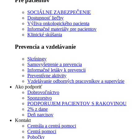
Pre pacientov
SOCIÁLNE ZABEZPEČENIE
Dostupnosť liečby
Výživa onkologického pacienta
Informačné materiály pre pacientov
Klinické skúšania
Prevencia a vzdelávanie
Skríningy
Samovyšetrenie a prevencia
Informačné letáky k prevencii
Preventívne aktivity
Vzdelávanie odborných pracovníkov a supervízie
Ako podporiť
Dobrovoľníctvo
Sponzorstvo
PODPORUJEM PACIENTOV S RAKOVINOU
2% z dane
Deň narcisov
Kontakt
Centrála a centrá pomoci
Centrá pomoci
Pobočky