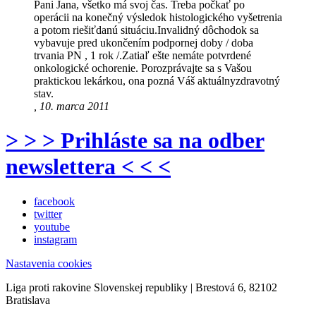
Pani Jana, všetko má svoj čas. Treba počkať po
operácii na konečný výsledok histologického vyšetrenia
a potom riešiťdanú situáciu.Invalidný dôchodok sa
vybavuje pred ukončením podpornej doby / doba
trvania PN , 1 rok /.Zatiaľ ešte nemáte potvrdené
onkologické ochorenie. Porozprávajte sa s Vašou
praktickou lekárkou, ona pozná Váš aktuálnyzdravotný
stav.
, 10. marca 2011
> > > Prihláste sa na odber
newslettera < < <
facebook
twitter
youtube
instagram
Nastavenia cookies
Liga proti rakovine Slovenskej republiky | Brestová 6, 82102
Bratislava