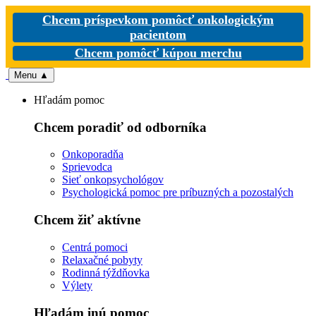
Chcem príspevkom pomôcť onkologickým
pacientom
Chcem pomôcť kúpou merchu
Menu
▲
Hľadám pomoc
Chcem poradiť od odborníka
Onkoporadňa
Sprievodca
Sieť onkopsychológov
Psychologická pomoc pre príbuzných a pozostalých
Chcem žiť aktívne
Centrá pomoci
Relaxačné pobyty
Rodinná týždňovka
Výlety
Hľadám inú pomoc