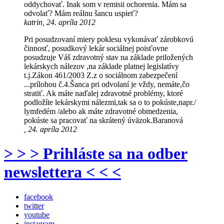
oddychovať. Inak som v remisii ochorenia. Mám sa
odvolať? Mám reálnu šancu uspieť?
katrin, 24. apríla 2012
Pri posudzovaní miery poklesu vykonávať zárobkovú
činnosť, posudkový lekár sociálnej poisťovne
posudzuje Váš zdravotný stav na základe priložených
lekárskych nálezov ,na základe platnej legislatívy
t.j.Zákon 461/2003 Z.z o sociálnom zabezpečení
...prílohou č.4.Šanca pri odvolaní je vždy, nemáte,čo
stratiť. Ak máte naďalej zdravotné problémy, ktoré
podložíte lekárskymi nálezmi,tak sa o to pokúste,napr./
lymfedém /alebo ak máte zdravotné obmedzenia,
pokúste sa pracovať na skrátený úväzok.Baranová
, 24. apríla 2012
> > > Prihláste sa na odber
newslettera < < <
facebook
twitter
youtube
instagram