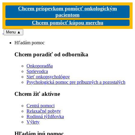
Chcem príspevkom pomôcť onkologickým
pacientom
Chcem pomôcť kúpou merchu
Menu
▲
Hľadám pomoc
Chcem poradiť od odborníka
Onkoporadňa
Sprievodca
Sieť onkopsychológov
Psychologická pomoc pre príbuzných a pozostalých
Chcem žiť aktívne
Centrá pomoci
Relaxačné pobyty
Rodinná týždňovka
Výlety
Hľadám inú pomoc