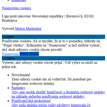
Nastavenia cookies
Liga proti rakovine Slovenskej republiky | Brestová 6, 82102
Bratislava
Vytvoril
Melon Marketing
Cookies
Používame cookies. Ak si myslíte, že je to v poriadku, kliknite na
"Prijať všetko". Kliknutím na "Nastavenia" si tiež môžete vybrať,
aký druh súborov cookie chcete povoliť.
Nastavenia
Prijať všetko
Cookies
Vyberte, aké súbory cookie chcete prijať. Váš výber sa uloží na
jeden rok.
Nevyhnutné
Tieto súbory cookie nie sú voliteľné. Sú potrebné pre
fungovanie webovej stránky.
Štatistiky
Aby sme mohli zlepšiť funkčnosť a štruktúru webovej stránky
na základe spôsobu používania webovej stránky.
Používateľská spokojnosť
Aby naša stránka počas vašej návštevy fungovala čo