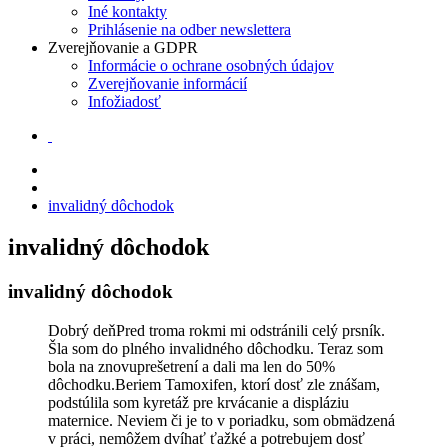
Iné kontakty
Prihlásenie na odber newslettera
Zverejňovanie a GDPR
Informácie o ochrane osobných údajov
Zverejňovanie informácií
Infožiadosť
invalidný dôchodok
invalidný dôchodok
invalidný dôchodok
Dobrý deňPred troma rokmi mi odstránili celý prsník.
Šla som do plného invalidného dôchodku. Teraz som
bola na znovuprešetrení a dali ma len do 50%
dôchodku.Beriem Tamoxifen, ktorí dosť zle znášam,
podstúlila som kyretáž pre krvácanie a displáziu
maternice. Neviem či je to v poriadku, som obmädzená
v práci, nemôžem dvíhať ťažké a potrebujem dosť