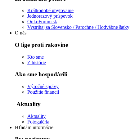
Krátkodobé ubytovanie
Jednorazový príspevok
OnkoForum.sk
Vystrihaj sa Slovensko / Parochne / Hodvábne šatky
O nás
O lige proti rakovine
Kto sme
Z histórie
Ako sme hospodárili
Výročné správy
Použitie financií
Aktuality
Aktuality
Fotogaléria
Hľadám informácie