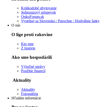
Krátkodobé ubytovanie
Jednorazový príspevok
OnkoForum.sk
Vystrihaj sa Slovensko / Parochne / Hodvábne šatky
O nás
O lige proti rakovine
Kto sme
Z histórie
Ako sme hospodárili
Výročné správy
Použitie financií
Aktuality
Aktuality
Fotogaléria
Hľadám informácie