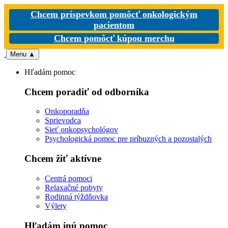
Chcem príspevkom pomôcť onkologickým
pacientom
Chcem pomôcť kúpou merchu
Menu
▲
Hľadám pomoc
Chcem poradiť od odborníka
Onkoporadňa
Sprievodca
Sieť onkopsychológov
Psychologická pomoc pre príbuzných a pozostalých
Chcem žiť aktívne
Centrá pomoci
Relaxačné pobyty
Rodinná týždňovka
Výlety
Hľadám inú pomoc