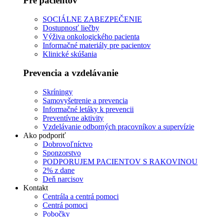
Pre pacientov
SOCIÁLNE ZABEZPEČENIE
Dostupnosť liečby
Výživa onkologického pacienta
Informačné materiály pre pacientov
Klinické skúšania
Prevencia a vzdelávanie
Skríningy
Samovyšetrenie a prevencia
Informačné letáky k prevencii
Preventívne aktivity
Vzdelávanie odborných pracovníkov a supervízie
Ako podporiť
Dobrovoľníctvo
Sponzorstvo
PODPORUJEM PACIENTOV S RAKOVINOU
2% z dane
Deň narcisov
Kontakt
Centrála a centrá pomoci
Centrá pomoci
Pobočky