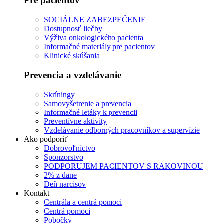
Pre pacientov
SOCIÁLNE ZABEZPEČENIE
Dostupnosť liečby
Výživa onkologického pacienta
Informačné materiály pre pacientov
Klinické skúšania
Prevencia a vzdelávanie
Skríningy
Samovyšetrenie a prevencia
Informačné letáky k prevencii
Preventívne aktivity
Vzdelávanie odborných pracovníkov a supervízie
Ako podporiť
Dobrovoľníctvo
Sponzorstvo
PODPORUJEM PACIENTOV S RAKOVINOU
2% z dane
Deň narcisov
Kontakt
Centrála a centrá pomoci
Centrá pomoci
Pobočky