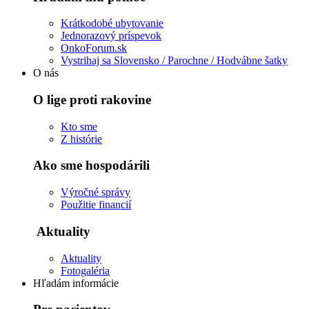
Krátkodobé ubytovanie
Jednorazový príspevok
OnkoForum.sk
Vystrihaj sa Slovensko / Parochne / Hodvábne šatky
O nás
O lige proti rakovine
Kto sme
Z histórie
Ako sme hospodárili
Výročné správy
Použitie financií
Aktuality
Aktuality
Fotogaléria
Hľadám informácie