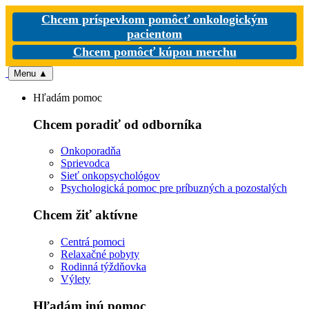
Chcem príspevkom pomôcť onkologickým
pacientom
Chcem pomôcť kúpou merchu
Menu
▲
Hľadám pomoc
Chcem poradiť od odborníka
Onkoporadňa
Sprievodca
Sieť onkopsychológov
Psychologická pomoc pre príbuzných a pozostalých
Chcem žiť aktívne
Centrá pomoci
Relaxačné pobyty
Rodinná týždňovka
Výlety
Hľadám inú pomoc