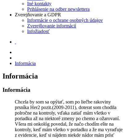
Iné kontakty
Prihlásenie na odber newslettera
Zverejňovanie a GDPR
Informácie o ochrane osobných údajov
Zverejňovanie informácií
Infožiadosť
Informácia
Informácia
Informácia
Chcela by som sa opýtať, som po liečbe rakoviny
prsníka Her2 pozit.(2009-2011), doterat som chodila
polročne na kontroly, vďaka zatiaľ mám všetko v
poriadku až na niektoré zmeny po chemo a ožarovaní.
Všera mi onkológ povedal, že načo chodím ešte na
kontroly, keď mám všetko v poriadku a že ma vyraďuje
z evidencie, keď si nájdem niekde nádor mám prísť