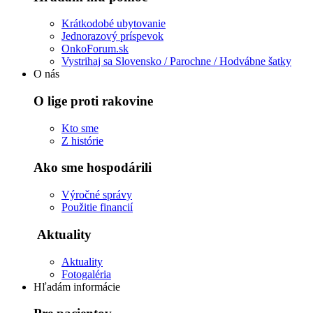
Krátkodobé ubytovanie
Jednorazový príspevok
OnkoForum.sk
Vystrihaj sa Slovensko / Parochne / Hodvábne šatky
O nás
O lige proti rakovine
Kto sme
Z histórie
Ako sme hospodárili
Výročné správy
Použitie financií
Aktuality
Aktuality
Fotogaléria
Hľadám informácie