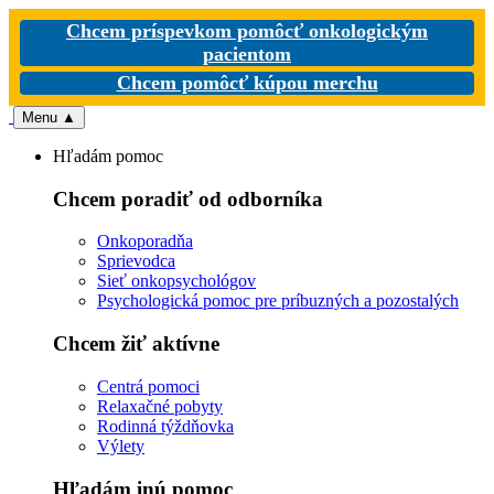
Chcem príspevkom pomôcť onkologickým
pacientom
Chcem pomôcť kúpou merchu
Menu
▲
Hľadám pomoc
Chcem poradiť od odborníka
Onkoporadňa
Sprievodca
Sieť onkopsychológov
Psychologická pomoc pre príbuzných a pozostalých
Chcem žiť aktívne
Centrá pomoci
Relaxačné pobyty
Rodinná týždňovka
Výlety
Hľadám inú pomoc