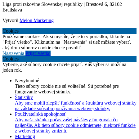
Liga proti rakovine Slovenskej republiky | Brestová 6, 82102
Bratislava
Vytvoril
Melon Marketing
Cookies
Používame cookies. Ak si myslíte, že je to v poriadku, kliknite na
"Prijať všetko". Kliknutím na "Nastavenia" si tiež môžete vybrať,
aký druh súborov cookie chcete povoliť.
Nastavenia
Prijať všetko
Cookies
Vyberte, aké súbory cookie chcete prijať. Váš výber sa uloží na
jeden rok.
Nevyhnutné
Tieto súbory cookie nie sú voliteľné. Sú potrebné pre
fungovanie webovej stránky.
Štatistiky
Aby sme mohli zlepšiť funkčnosť a štruktúru webovej stránky
na základe spôsobu používania webovej stránky.
Používateľská spokojnosť
Aby naša stránka počas vašej návštevy fungovala čo
najlepšie. Ak tieto súbory cookie odmietnete, niektoré funkcie
z webovej stránky zmiznú.
Marketing