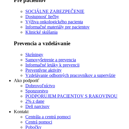
Pre pacientov
SOCIÁLNE ZABEZPEČENIE
Dostupnosť liečby
Výživa onkologického pacienta
Informačné materiály pre pacientov
Klinické skúšania
Prevencia a vzdelávanie
Skríningy
Samovyšetrenie a prevencia
Informačné letáky k prevencii
Preventívne aktivity
Vzdelávanie odborných pracovníkov a supervízie
Ako podporiť
Dobrovoľníctvo
Sponzorstvo
PODPORUJEM PACIENTOV S RAKOVINOU
2% z dane
Deň narcisov
Kontakt
Centrála a centrá pomoci
Centrá pomoci
Pobočky