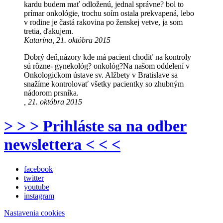
kardu budem mať odloženú, jednal správne? bol to
prímar onkológie, trochu soím ostala prekvapená, lebo
v rodine je častá rakovina po ženskej vetve, ja som
tretia, ďakujem.
Katarína, 21. októbra 2015
Dobrý deň,názory kde má pacient chodiť na kontroly
sú rôzne- gynekológ? onkológ?Na našom oddelení v
Onkologickom ústave sv. Alžbety v Bratislave sa
snažíme kontrolovať všetky pacientky so zhubným
nádorom prsníka.
, 21. októbra 2015
> > > Prihláste sa na odber
newslettera < < <
facebook
twitter
youtube
instagram
Nastavenia cookies