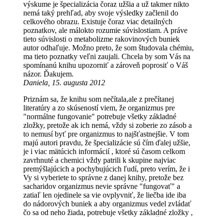
výskume je špecializácia čoraz užšia a už takmer nikto
nemá taký prehľad, aby svoje výsledky začlenil do
celkového obrazu. Existuje čoraz viac detailných
poznatkov, ale málokto rozumie súvislostiam. A práve
tieto súvislosti o metabolizme rakovinových buniek
autor odhaľuje. Možno preto, že som študovala chémiu,
ma tieto poznatky veľni zaujali. Chcela by som Vás na
spomínanú knihu upozorniť a zároveň poprosiť o Váš
názor. Ďakujem.
Daniela, 15. augusta 2012
Priznám sa, že knihu som nečítala,ale z prečítanej
literatúry a zo skúseností viem, že organizmus pre
"normálne fungovanie" potrebuje všetky základné
zložky, pretože ak ich nemá, vždy si zoberie zo zásob a
to nemusí byť pre organizmus to najšťastnejšie. V tom
majú autori pravdu, že špecializácie sú čím ďalej užšie,
je i viac mätúcich informácií , ktoré sú časom celkom
zavrhnuté a chemici vždy patrili k skupine najviac
premýšlajúcich a pochybujúcich ľudí, preto verím, že i
Vy si vyberiete to správne z danej knihy, pretože bez
sacharidov organizmus nevie správne "fungovať" a
zatiaľ len ojedinele sa vie ovplyvniť, že liečba ide iba
do nádorových buniek a aby organizmus vedel zvládať
čo sa od neho žiada, potrebuje všetky základné zložky ,