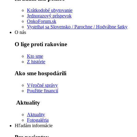
Krátkodobé ubytovanie
Jednorazový príspevok
OnkoForum.sk
Vystrihaj sa Slovensko / Parochne / Hodvábne šatky
O nás
O lige proti rakovine
Kto sme
Z histórie
Ako sme hospodárili
Výročné správy
Použitie financií
Aktuality
Aktuality
Fotogaléria
Hľadám informácie