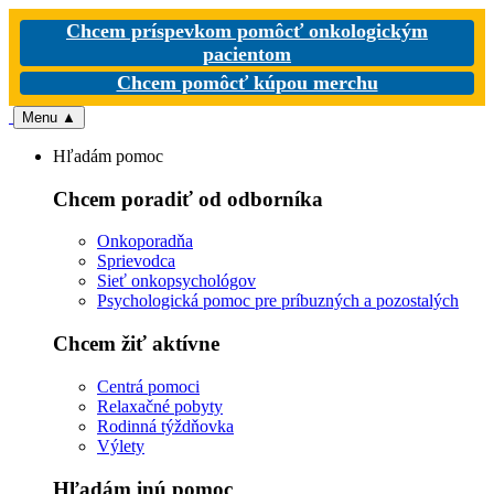
Chcem príspevkom pomôcť onkologickým
pacientom
Chcem pomôcť kúpou merchu
Menu
▲
Hľadám pomoc
Chcem poradiť od odborníka
Onkoporadňa
Sprievodca
Sieť onkopsychológov
Psychologická pomoc pre príbuzných a pozostalých
Chcem žiť aktívne
Centrá pomoci
Relaxačné pobyty
Rodinná týždňovka
Výlety
Hľadám inú pomoc