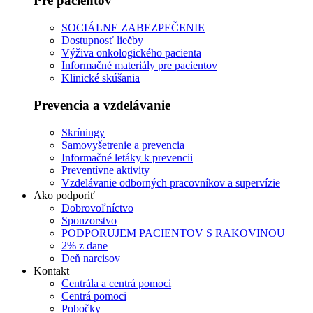
Pre pacientov
SOCIÁLNE ZABEZPEČENIE
Dostupnosť liečby
Výživa onkologického pacienta
Informačné materiály pre pacientov
Klinické skúšania
Prevencia a vzdelávanie
Skríningy
Samovyšetrenie a prevencia
Informačné letáky k prevencii
Preventívne aktivity
Vzdelávanie odborných pracovníkov a supervízie
Ako podporiť
Dobrovoľníctvo
Sponzorstvo
PODPORUJEM PACIENTOV S RAKOVINOU
2% z dane
Deň narcisov
Kontakt
Centrála a centrá pomoci
Centrá pomoci
Pobočky