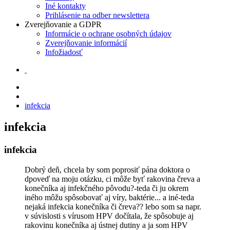
Iné kontakty
Prihlásenie na odber newslettera
Zverejňovanie a GDPR
Informácie o ochrane osobných údajov
Zverejňovanie informácií
Infožiadosť
infekcia
infekcia
infekcia
Dobrý deň, chcela by som poprosiť pána doktora o
dpoveď na moju otázku, ci môže byť rakovina čreva a
konečníka aj infekčného pôvodu?-teda či ju okrem
iného môžu spôsobovať aj víry, baktérie... a iné-teda
nejaká infekcia konečníka či čreva?? lebo som sa napr.
v súvislosti s vírusom HPV dočítala, že spôsobuje aj
rakovinu konečníka aj ústnej dutiny a ja som HPV