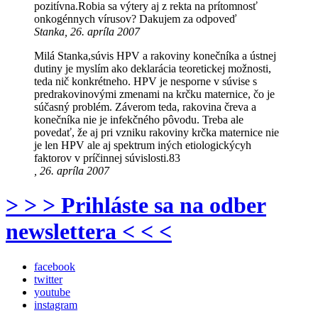
pozitívna.Robia sa výtery aj z rekta na prítomnosť
onkogénnych vírusov? Dakujem za odpoveď
Stanka, 26. apríla 2007
Milá Stanka,súvis HPV a rakoviny konečníka a ústnej
dutiny je myslím ako deklarácia teoretickej možnosti,
teda nič konkrétneho. HPV je nesporne v súvise s
predrakovinovými zmenami na krčku maternice, čo je
súčasný problém. Záverom teda, rakovina čreva a
konečníka nie je infekčného pôvodu. Treba ale
povedať, že aj pri vzniku rakoviny krčka maternice nie
je len HPV ale aj spektrum iných etiologickýcyh
faktorov v príčinnej súvislosti.83
, 26. apríla 2007
> > > Prihláste sa na odber
newslettera < < <
facebook
twitter
youtube
instagram