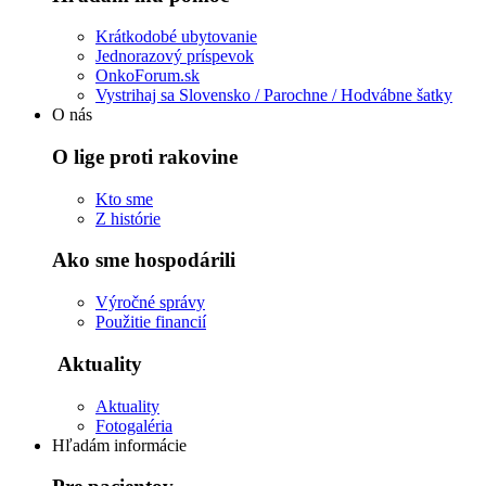
Krátkodobé ubytovanie
Jednorazový príspevok
OnkoForum.sk
Vystrihaj sa Slovensko / Parochne / Hodvábne šatky
O nás
O lige proti rakovine
Kto sme
Z histórie
Ako sme hospodárili
Výročné správy
Použitie financií
Aktuality
Aktuality
Fotogaléria
Hľadám informácie