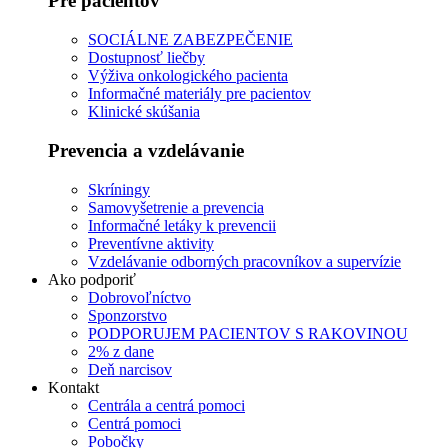
Pre pacientov
SOCIÁLNE ZABEZPEČENIE
Dostupnosť liečby
Výživa onkologického pacienta
Informačné materiály pre pacientov
Klinické skúšania
Prevencia a vzdelávanie
Skríningy
Samovyšetrenie a prevencia
Informačné letáky k prevencii
Preventívne aktivity
Vzdelávanie odborných pracovníkov a supervízie
Ako podporiť
Dobrovoľníctvo
Sponzorstvo
PODPORUJEM PACIENTOV S RAKOVINOU
2% z dane
Deň narcisov
Kontakt
Centrála a centrá pomoci
Centrá pomoci
Pobočky