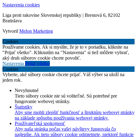
Nastavenia cookies
Liga proti rakovine Slovenskej republiky | Brestová 6, 82102
Bratislava
Vytvoril
Melon Marketing
Cookies
Používame cookies. Ak si myslíte, že je to v poriadku, kliknite na
"Prijať všetko". Kliknutím na "Nastavenia" si tiež môžete vybrať,
aký druh súborov cookie chcete povoliť.
Nastavenia
Prijať všetko
Cookies
Vyberte, aké súbory cookie chcete prijať. Váš výber sa uloží na
jeden rok.
Nevyhnutné
Tieto súbory cookie nie sú voliteľné. Sú potrebné pre
fungovanie webovej stránky.
Štatistiky
Aby sme mohli zlepšiť funkčnosť a štruktúru webovej stránky
na základe spôsobu používania webovej stránky.
Používateľská spokojnosť
Aby naša stránka počas vašej návštevy fungovala čo
najlepšie. Ak tieto súbory cookie odmietnete, niektoré funkcie