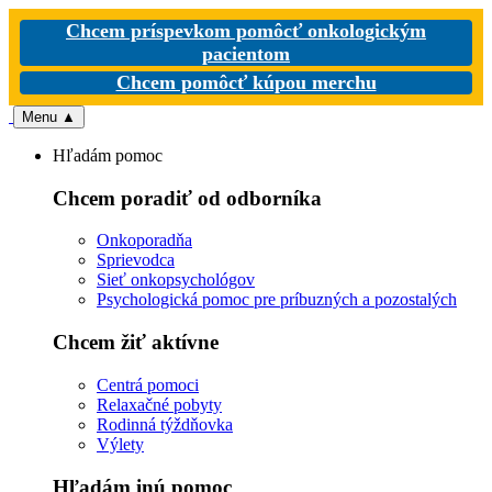
Chcem príspevkom pomôcť onkologickým
pacientom
Chcem pomôcť kúpou merchu
Menu
▲
Hľadám pomoc
Chcem poradiť od odborníka
Onkoporadňa
Sprievodca
Sieť onkopsychológov
Psychologická pomoc pre príbuzných a pozostalých
Chcem žiť aktívne
Centrá pomoci
Relaxačné pobyty
Rodinná týždňovka
Výlety
Hľadám inú pomoc