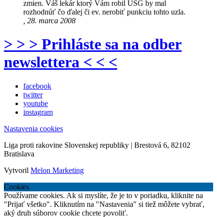
zmien. Váš lekár ktorý Vám robil USG by mal
rozhodnúť čo ďalej či ev. nerobiť punkciu tohto uzla.
, 28. marca 2008
> > > Prihláste sa na odber
newslettera < < <
facebook
twitter
youtube
instagram
Nastavenia cookies
Liga proti rakovine Slovenskej republiky | Brestová 6, 82102
Bratislava
Vytvoril
Melon Marketing
Cookies
Používame cookies. Ak si myslíte, že je to v poriadku, kliknite na
"Prijať všetko". Kliknutím na "Nastavenia" si tiež môžete vybrať,
aký druh súborov cookie chcete povoliť.