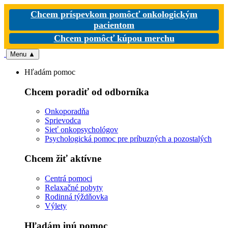
Chcem príspevkom pomôcť onkologickým
pacientom
Chcem pomôcť kúpou merchu
Menu
▲
Hľadám pomoc
Chcem poradiť od odborníka
Onkoporadňa
Sprievodca
Sieť onkopsychológov
Psychologická pomoc pre príbuzných a pozostalých
Chcem žiť aktívne
Centrá pomoci
Relaxačné pobyty
Rodinná týždňovka
Výlety
Hľadám inú pomoc