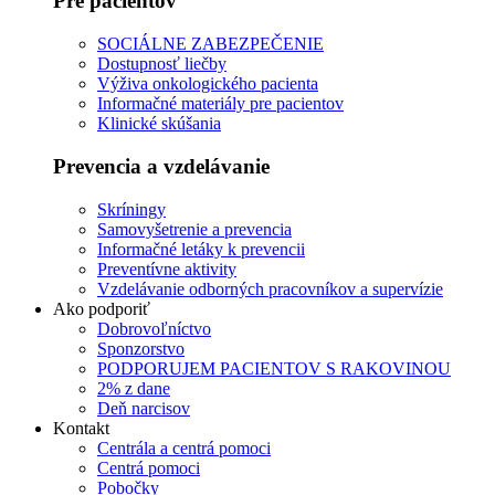
Pre pacientov
SOCIÁLNE ZABEZPEČENIE
Dostupnosť liečby
Výživa onkologického pacienta
Informačné materiály pre pacientov
Klinické skúšania
Prevencia a vzdelávanie
Skríningy
Samovyšetrenie a prevencia
Informačné letáky k prevencii
Preventívne aktivity
Vzdelávanie odborných pracovníkov a supervízie
Ako podporiť
Dobrovoľníctvo
Sponzorstvo
PODPORUJEM PACIENTOV S RAKOVINOU
2% z dane
Deň narcisov
Kontakt
Centrála a centrá pomoci
Centrá pomoci
Pobočky