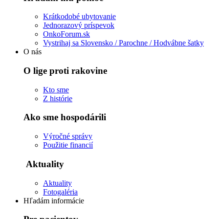
Krátkodobé ubytovanie
Jednorazový príspevok
OnkoForum.sk
Vystrihaj sa Slovensko / Parochne / Hodvábne šatky
O nás
O lige proti rakovine
Kto sme
Z histórie
Ako sme hospodárili
Výročné správy
Použitie financií
Aktuality
Aktuality
Fotogaléria
Hľadám informácie