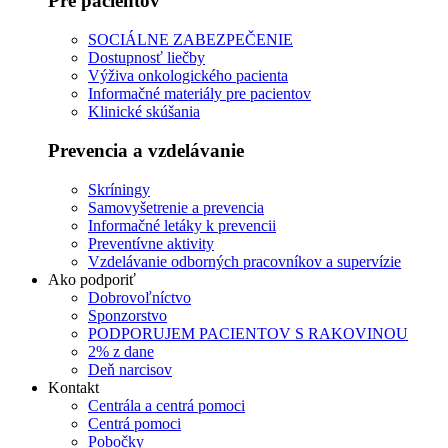
Pre pacientov
SOCIÁLNE ZABEZPEČENIE
Dostupnosť liečby
Výživa onkologického pacienta
Informačné materiály pre pacientov
Klinické skúšania
Prevencia a vzdelávanie
Skríningy
Samovyšetrenie a prevencia
Informačné letáky k prevencii
Preventívne aktivity
Vzdelávanie odborných pracovníkov a supervízie
Ako podporiť
Dobrovoľníctvo
Sponzorstvo
PODPORUJEM PACIENTOV S RAKOVINOU
2% z dane
Deň narcisov
Kontakt
Centrála a centrá pomoci
Centrá pomoci
Pobočky