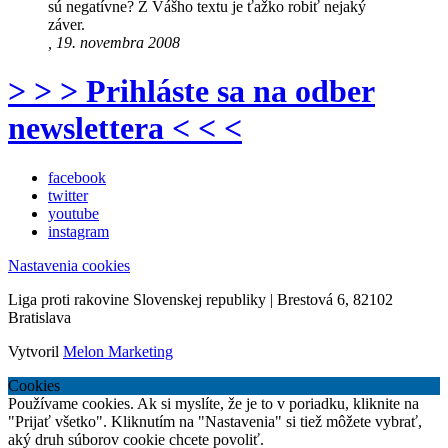
sú negatívne? Z Vášho textu je ťažko robiť nejaký
záver.
, 19. novembra 2008
> > > Prihláste sa na odber
newslettera < < <
facebook
twitter
youtube
instagram
Nastavenia cookies
Liga proti rakovine Slovenskej republiky | Brestová 6, 82102
Bratislava
Vytvoril
Melon Marketing
Cookies
Používame cookies. Ak si myslíte, že je to v poriadku, kliknite na
"Prijať všetko". Kliknutím na "Nastavenia" si tiež môžete vybrať,
aký druh súborov cookie chcete povoliť.