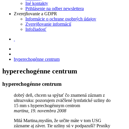
Iné kontakty
Prihlásenie na odber newslettera
Zverejňovanie a GDPR
Informácie o ochrane osobných údajov
Zverejňovanie informácií
Infožiadosť
hyperechogénne centrum
hyperechogénne centrum
hyperechogénne centrum
dobrý deň, chcem sa spýtať čo znamená záznam z
ultrazvuku: pozorujem zväčšené lymfatické uzliny do
15 mm s hyperechogénnym centrom
martina, 19. novembra 2008
Milá Martina,myslím, že určite máte v tom USG
zázname aj záver. Tie uzliny sú v podpazuší? Prsníky