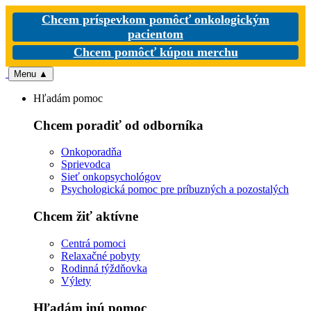
Chcem príspevkom pomôcť onkologickým
pacientom
Chcem pomôcť kúpou merchu
Menu
▲
Hľadám pomoc
Chcem poradiť od odborníka
Onkoporadňa
Sprievodca
Sieť onkopsychológov
Psychologická pomoc pre príbuzných a pozostalých
Chcem žiť aktívne
Centrá pomoci
Relaxačné pobyty
Rodinná týždňovka
Výlety
Hľadám inú pomoc