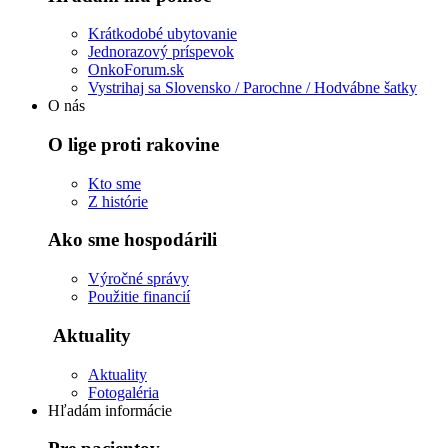
Krátkodobé ubytovanie
Jednorazový príspevok
OnkoForum.sk
Vystrihaj sa Slovensko / Parochne / Hodvábne šatky
O nás
O lige proti rakovine
Kto sme
Z histórie
Ako sme hospodárili
Výročné správy
Použitie financií
Aktuality
Aktuality
Fotogaléria
Hľadám informácie