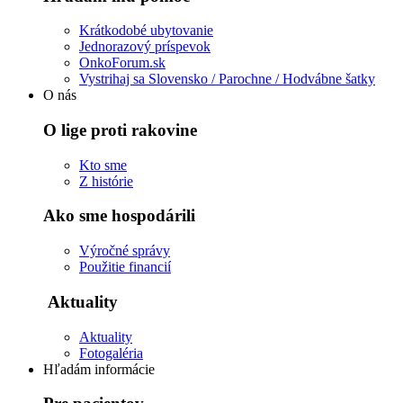
Krátkodobé ubytovanie
Jednorazový príspevok
OnkoForum.sk
Vystrihaj sa Slovensko / Parochne / Hodvábne šatky
O nás
O lige proti rakovine
Kto sme
Z histórie
Ako sme hospodárili
Výročné správy
Použitie financií
Aktuality
Aktuality
Fotogaléria
Hľadám informácie