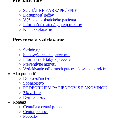
Pre pacientov
SOCIÁLNE ZABEZPEČENIE
Dostupnosť liečby
Výživa onkologického pacienta
Informačné materiály pre pacientov
Klinické skúšania
Prevencia a vzdelávanie
Skríningy
Samovyšetrenie a prevencia
Informačné letáky k prevencii
Preventívne aktivity
Vzdelávanie odborných pracovníkov a supervízie
Ako podporiť
Dobrovoľníctvo
Sponzorstvo
PODPORUJEM PACIENTOV S RAKOVINOU
2% z dane
Deň narcisov
Kontakt
Centrála a centrá pomoci
Centrá pomoci
Pobočky