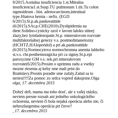
9/2015.Aortalna insuficiencia 1.st.Mitralna
insuficiencia1.st.Susp.TU pulmonum 1.dx.Tu colon
sigmoideum - hist. adenocarcinom,intestinal
type.Hiatova hernia - nefix. (EGD
6/2015).St.p.ak.pankreatitide
(6/2015).SAt.p.CHE(2010).Dyslipidemia na
diete.Solidno-cysticky uzol v lavom laloku stitnej
zlazy,bez lymfadenopatie.St.p. mineralovom rozvrate
multifaktorialnej genezy v.s. postmedimanetozny
(HCHTZ,HAloperidol) a pri ak.pankreatitide
(6/2015).Normocytova normochromna anemia lahkeho
st.v.s. chr.posthemoragicka pri ca sigmy.St.p.epi
paroxyzme GM v.s. sek.pri mineralovom
rozvrate(6/2015).Prosim o uprimnu radu a vsetky
mozne riesenia aj keby sme mali prist do
Bratislavy.Prosim poradte sme zufaly.Zatial sa to
neriesi!!!!Za pomoc zo srdca vopred dakujeme.Olga
olga, 17. decembra 2015
Dobrý deň, mama ma toho dosť, ale z vašej otázky,
neviem presne rozsah ani jedného onkologického
ochorenia, neviem či bola nejaká operácia alebo nie, či
nehrozíurgentna operácia pri čreve?
, 17. decembra 2015