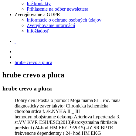
Iné kontakty
Prihlásenie na odber newslettera
Zverejňovanie a GDPR
Informácie o ochrane osobných údajov
Zverejňovanie informácií
Infožiadosť
hrube crevo a pluca
hrube crevo a pluca
hrube crevo a pluca
Dobry den! Posba o pomoc! Moja mama 81 - roc. mala
diagnosticky zaver takyto: Chronicka ischemicka
choroba srdca f. sk.NYHA II _ III -
hemodyn.obojstranne dekomp.Arteriova hypertenzia 3.
st.VV KVR ESH/ESC(2013)Paroxyzmalna fibrilacia
predsieni (24-hod.HM EKG 9/2015) -t.č.SR.BPTR
frekvencne dependentny ( 24- hod.HM EKG