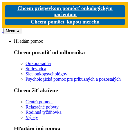
Chcem príspevkom pomôcť onkologickým
pacientom
Chcem pomôcť kúpou merchu
Menu
▲
Hľadám pomoc
Chcem poradiť od odborníka
Onkoporadňa
Sprievodca
Sieť onkopsychológov
Psychologická pomoc pre príbuzných a pozostalých
Chcem žiť aktívne
Centrá pomoci
Relaxačné pobyty
Rodinná týždňovka
Výlety
Hľadám inú pomoc