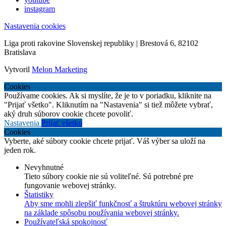
instagram
Nastavenia cookies
Liga proti rakovine Slovenskej republiky | Brestová 6, 82102
Bratislava
Vytvoril
Melon Marketing
Cookies
Používame cookies. Ak si myslíte, že je to v poriadku, kliknite na
"Prijať všetko". Kliknutím na "Nastavenia" si tiež môžete vybrať,
aký druh súborov cookie chcete povoliť.
Nastavenia
Prijať všetko
Cookies
Vyberte, aké súbory cookie chcete prijať. Váš výber sa uloží na
jeden rok.
Nevyhnutné
Tieto súbory cookie nie sú voliteľné. Sú potrebné pre
fungovanie webovej stránky.
Štatistiky
Aby sme mohli zlepšiť funkčnosť a štruktúru webovej stránky
na základe spôsobu používania webovej stránky.
Používateľská spokojnosť