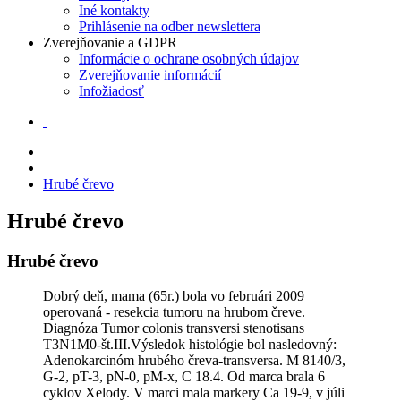
Iné kontakty
Prihlásenie na odber newslettera
Zverejňovanie a GDPR
Informácie o ochrane osobných údajov
Zverejňovanie informácií
Infožiadosť
Hrubé črevo
Hrubé črevo
Hrubé črevo
Dobrý deň, mama (65r.) bola vo februári 2009
operovaná - resekcia tumoru na hrubom čreve.
Diagnóza Tumor colonis transversi stenotisans
T3N1M0-št.III.Výsledok histológie bol nasledovný:
Adenokarcinóm hrubého čreva-transversa. M 8140/3,
G-2, pT-3, pN-0, pM-x, C 18.4. Od marca brala 6
cyklov Xelody. V marci mala markery Ca 19-9, v júli