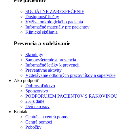
Pre pacientov
SOCIÁLNE ZABEZPEČENIE
Dostupnosť liečby
Výživa onkologického pacienta
Informačné materiály pre pacientov
Klinické skúšania
Prevencia a vzdelávanie
Skríningy
Samovyšetrenie a prevencia
Informačné letáky k prevencii
Preventívne aktivity
Vzdelávanie odborných pracovníkov a supervízie
Ako podporiť
Dobrovoľníctvo
Sponzorstvo
PODPORUJEM PACIENTOV S RAKOVINOU
2% z dane
Deň narcisov
Kontakt
Centrála a centrá pomoci
Centrá pomoci
Pobočky