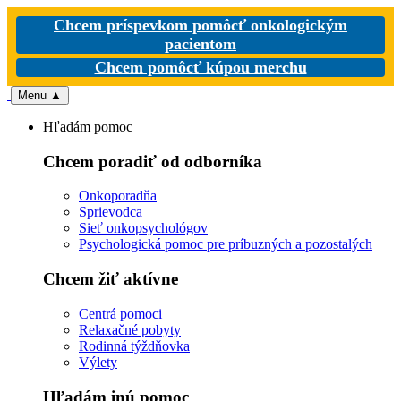
Chcem príspevkom pomôcť onkologickým
pacientom
Chcem pomôcť kúpou merchu
Menu
▲
Hľadám pomoc
Chcem poradiť od odborníka
Onkoporadňa
Sprievodca
Sieť onkopsychológov
Psychologická pomoc pre príbuzných a pozostalých
Chcem žiť aktívne
Centrá pomoci
Relaxačné pobyty
Rodinná týždňovka
Výlety
Hľadám inú pomoc