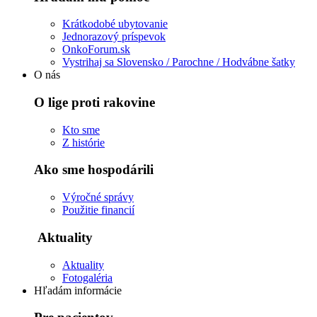
Krátkodobé ubytovanie
Jednorazový príspevok
OnkoForum.sk
Vystrihaj sa Slovensko / Parochne / Hodvábne šatky
O nás
O lige proti rakovine
Kto sme
Z histórie
Ako sme hospodárili
Výročné správy
Použitie financií
Aktuality
Aktuality
Fotogaléria
Hľadám informácie