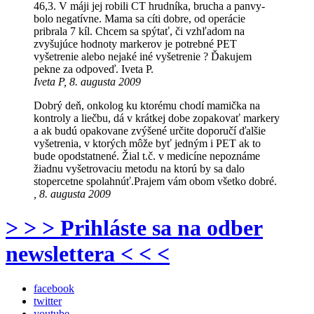
46,3. V máji jej robili CT hrudníka, brucha a panvy-
bolo negatívne. Mama sa cíti dobre, od operácie
pribrala 7 kíl. Chcem sa spýtať, či vzhľadom na
zvyšujúce hodnoty markerov je potrebné PET
vyšetrenie alebo nejaké iné vyšetrenie ? Ďakujem
pekne za odpoveď. Iveta P.
Iveta P, 8. augusta 2009
Dobrý deň, onkolog ku ktorému chodí mamička na
kontroly a liečbu, dá v krátkej dobe zopakovať markery
a ak budú opakovane zvýšené určite doporučí ďalšie
vyšetrenia, v ktorých môže byť jedným i PET ak to
bude opodstatnené. Žial t.č. v medicíne nepoznáme
žiadnu vyšetrovaciu metodu na ktorú by sa dalo
stopercetne spolahnúť.Prajem vám obom všetko dobré.
, 8. augusta 2009
> > > Prihláste sa na odber
newslettera < < <
facebook
twitter
youtube