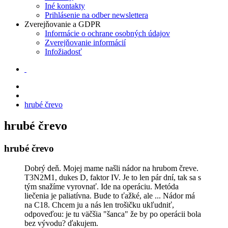
Iné kontakty
Prihlásenie na odber newslettera
Zverejňovanie a GDPR
Informácie o ochrane osobných údajov
Zverejňovanie informácií
Infožiadosť
hrubé črevo
hrubé črevo
hrubé črevo
Dobrý deň. Mojej mame našli nádor na hrubom čreve.
T3N2M1, dukes D, faktor IV. Je to len pár dní, tak sa s
tým snažíme vyrovnať. Ide na operáciu. Metóda
liečenia je paliatívna. Bude to ťažké, ale ... Nádor má
na C18. Chcem ju a nás len trošičku ukľudniť,
odpoveďou: je tu väčšia "šanca" že by po operácii bola
bez vývodu? ďakujem.