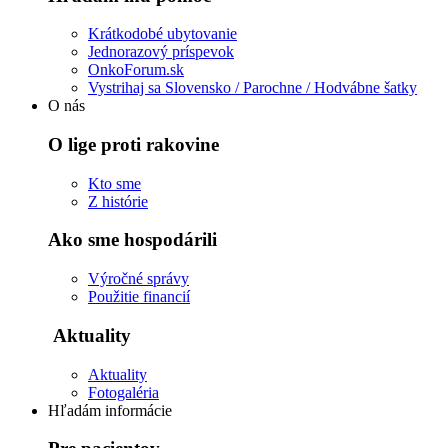
Krátkodobé ubytovanie
Jednorazový príspevok
OnkoForum.sk
Vystrihaj sa Slovensko / Parochne / Hodvábne šatky
O nás
O lige proti rakovine
Kto sme
Z histórie
Ako sme hospodárili
Výročné správy
Použitie financií
Aktuality
Aktuality
Fotogaléria
Hľadám informácie