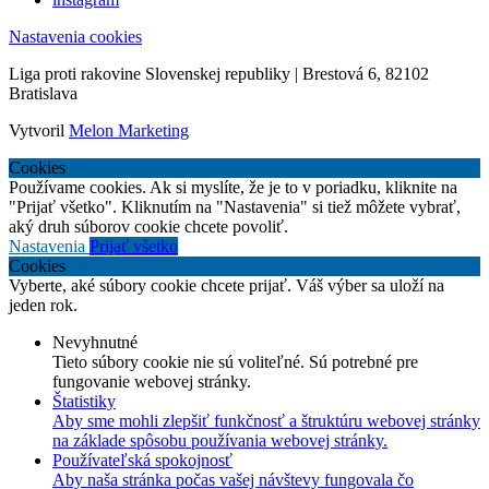
Nastavenia cookies
Liga proti rakovine Slovenskej republiky | Brestová 6, 82102
Bratislava
Vytvoril
Melon Marketing
Cookies
Používame cookies. Ak si myslíte, že je to v poriadku, kliknite na
"Prijať všetko". Kliknutím na "Nastavenia" si tiež môžete vybrať,
aký druh súborov cookie chcete povoliť.
Nastavenia
Prijať všetko
Cookies
Vyberte, aké súbory cookie chcete prijať. Váš výber sa uloží na
jeden rok.
Nevyhnutné
Tieto súbory cookie nie sú voliteľné. Sú potrebné pre
fungovanie webovej stránky.
Štatistiky
Aby sme mohli zlepšiť funkčnosť a štruktúru webovej stránky
na základe spôsobu používania webovej stránky.
Používateľská spokojnosť
Aby naša stránka počas vašej návštevy fungovala čo