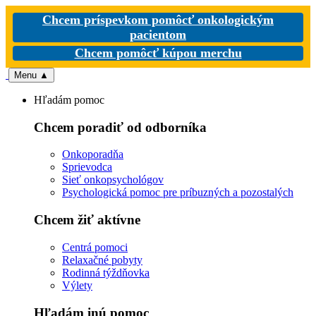
Chcem príspevkom pomôcť onkologickým
pacientom
Chcem pomôcť kúpou merchu
Menu
▲
Hľadám pomoc
Chcem poradiť od odborníka
Onkoporadňa
Sprievodca
Sieť onkopsychológov
Psychologická pomoc pre príbuzných a pozostalých
Chcem žiť aktívne
Centrá pomoci
Relaxačné pobyty
Rodinná týždňovka
Výlety
Hľadám inú pomoc