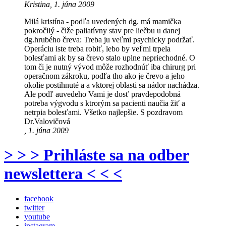
Kristina, 1. júna 2009
Milá kristína - podľa uvedených dg. má mamička
pokročilý - čiže paliatívny stav pre liečbu u danej
dg.hrubého čreva: Treba ju veľmi psychicky podržať.
Operáciu iste treba robiť, lebo by veľmi trpela
bolesťami ak by sa črevo stalo uplne nepriechodné. O
tom či je nutný vývod môže rozhodnúť iba chirurg pri
operačnom zákroku, podľa tho ako je črevo a jeho
okolie postihnuté a a vktorej oblasti sa nádor nachádza.
Ale podľ auvedeho Vami je dosť pravdepodobná
potreba výgvodu s ktrorým sa pacienti naučia žiť a
netrpia bolesťami. Všetko najlepšie. S pozdravom
Dr.Valovičová
, 1. júna 2009
> > > Prihláste sa na odber
newslettera < < <
facebook
twitter
youtube
instagram