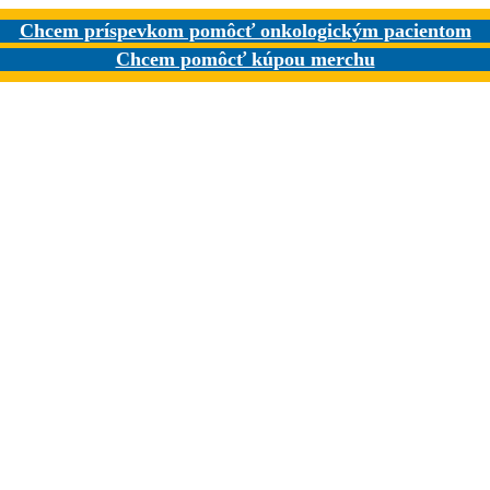
Chcem príspevkom pomôcť onkologickým pacientom
Chcem pomôcť kúpou merchu