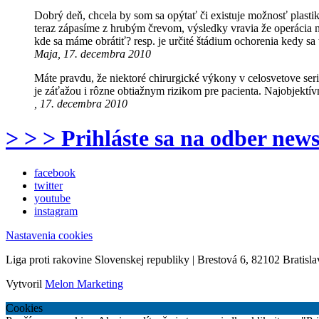
Dobrý deň, chcela by som sa opýtať či existuje možnosť plasti
teraz zápasíme z hrubým črevom, výsledky vravia že operácia n
kde sa máme obrátiť? resp. je určité štádium ochorenia kedy s
Maja, 17. decembra 2010
Máte pravdu, že niektoré chirurgické výkony v celosvetove seri
je záťažou i rôzne obtiažnym rizikom pre pacienta. Najobjektív
, 17. decembra 2010
> > > Prihláste sa na odber news
facebook
twitter
youtube
instagram
Nastavenia cookies
Liga proti rakovine Slovenskej republiky | Brestová 6, 82102 Bratisla
Vytvoril
Melon Marketing
Cookies