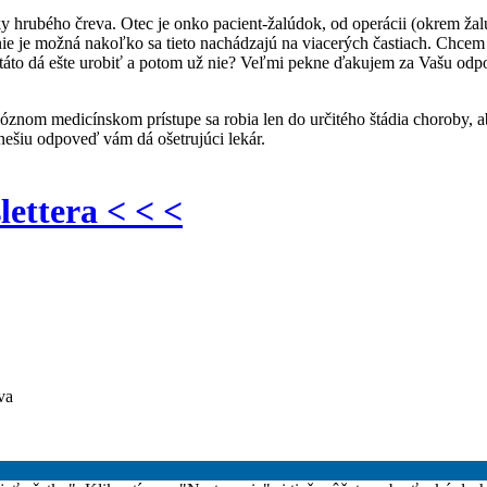
ky hrubého čreva. Otec je onko pacient-žalúdok, od operácii (okrem ža
ie je možná nakoľko sa tieto nachádzajú na viacerých častiach. Chcem 
a táto dá ešte urobiť a potom už nie? Veľmi pekne ďakujem za Vašu od
óznom medicínskom prístupe sa robia len do určitého štádia choroby, a
nešiu odpoveď vám dá ošetrujúci lekár.
lettera < < <
va