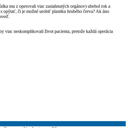
lúdka mu z operovali viac zasiahnutých orgánov) ubehol rok a
s opýtať, či je možné urobiť plastiku hrubého čreva? Ak áno
poveď.
by viac neskomplikovali život pacienta, pretože každá operácia