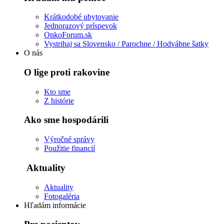
Krátkodobé ubytovanie
Jednorazový príspevok
OnkoForum.sk
Vystrihaj sa Slovensko / Parochne / Hodvábne šatky
O nás
O lige proti rakovine
Kto sme
Z histórie
Ako sme hospodárili
Výročné správy
Použitie financií
Aktuality
Aktuality
Fotogaléria
Hľadám informácie