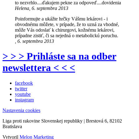
to nezvrhlo....ďakujem pekne za odpoveď....dovidenia
Helena, 6. septembra 2013
Poinformujte a ukážte hrčky Vášmu lekárovi - i
obvodnému môžete, v prípade, že to uzná za vhodné,
môže Vás odoslať k chirurgovi, kožnému lekárovi,
prípadne zistiť, či sa nejedná o metabolickú poruchu.
, 6. septembra 2013
> > > Prihláste sa na odber
newslettera < < <
facebook
twitter
youtube
instagram
Nastavenia cookies
Liga proti rakovine Slovenskej republiky | Brestová 6, 82102
Bratislava
Vytvoril
Melon Marketing