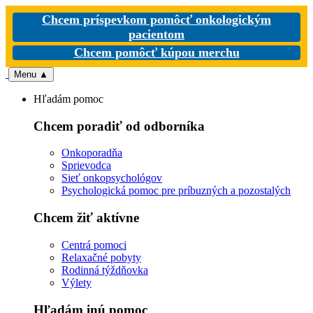
Chcem príspevkom pomôcť onkologickým
pacientom
Chcem pomôcť kúpou merchu
Menu
▲
Hľadám pomoc
Chcem poradiť od odborníka
Onkoporadňa
Sprievodca
Sieť onkopsychológov
Psychologická pomoc pre príbuzných a pozostalých
Chcem žiť aktívne
Centrá pomoci
Relaxačné pobyty
Rodinná týždňovka
Výlety
Hľadám inú pomoc