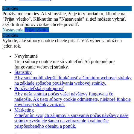
Cookies
Používame cookies. Ak si myslíte, že je to v poriadku, kliknite na
"Prijať všetko". Kliknutím na "Nastavenia" si tiež môžete vybrať,
aký druh súborov cookie chcete povoliť.
Nastavenia
Prijať všetko
Cookies
Vyberte, aké súbory cookie chcete prijať. Váš výber sa uloží na
jeden rok.
Nevyhnutné
Tieto súbory cookie nie sú voliteľné. Sú potrebné pre
fungovanie webovej stránky.
Štatistiky
Aby sme mohli zlepšiť funkčnosť a štruktúru webovej stránky
na základe spôsobu používania webovej stránky.
Používateľská spokojnosť
Aby naša stránka počas vašej návštevy fungovala čo
najlepšie. Ak tieto súbory cookie odmietnete, niektoré funkcie
z webovej stránky zmiznú.
Marketing
Zdieľaním svojich záujmov a správania počas návštevy našej
stránky zvyšujete šancu na zobrazenie kvalitnejšie
prispôsobeného obsahu a ponúk.