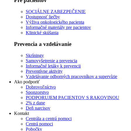
Pre pacientov
SOCIÁLNE ZABEZPEČENIE
Dostupnosť liečby
Výživa onkologického pacienta
Informačné materiály pre pacientov
Klinické skúšania
Prevencia a vzdelávanie
Skríningy
Samovyšetrenie a prevencia
Informačné letáky k prevencii
Preventívne aktivity
Vzdelávanie odborných pracovníkov a supervízie
Ako podporiť
Dobrovoľníctvo
Sponzorstvo
PODPORUJEM PACIENTOV S RAKOVINOU
2% z dane
Deň narcisov
Kontakt
Centrála a centrá pomoci
Centrá pomoci
Pobočky