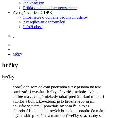
Iné kontakty
Prihlásenie na odber newslettera
Zverejňovanie a GDPR
Informácie o ochrane osobných údajov
Zverejňovanie informácií
Infožiadosť
hrčky
hrčky
hrčky
dobrý deň,som onkolg.pacientka s rak.prsníka na tele
sami začali vytvárať hrčky sú tvrdé a nebolestivé na
chrbte ma začínajú niekedy tahať,pred 5 rokmi mi brali
vzorku a boli tukové,teraz je to hrozné lebo sa mi
neustále vytvárajú povedala by som že je to až
chorobné bujnenie tukových buniek.... poradte čo mám
s tým robiť priznám sa mám dosť veľký strach ,aby sa