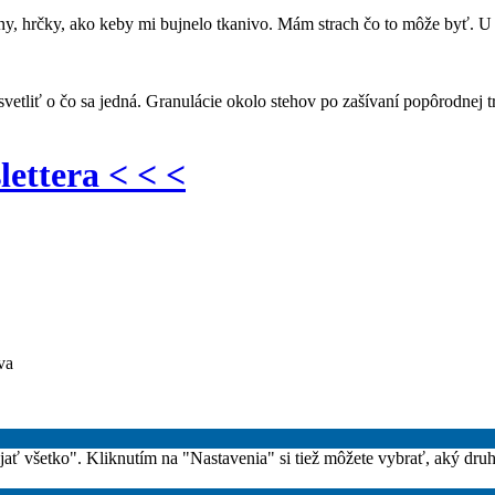
ny, hrčky, ako keby mi bujnelo tkanivo. Mám strach čo to môže byť. U 
tliť o čo sa jedná. Granulácie okolo stehov po zašívaní popôrodnej tr
lettera < < <
va
rijať všetko". Kliknutím na "Nastavenia" si tiež môžete vybrať, aký dru