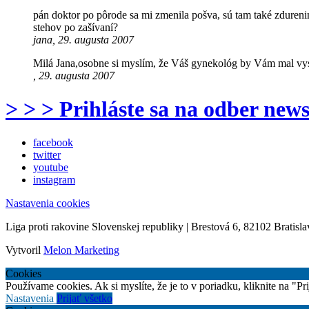
pán doktor po pôrode sa mi zmenila pošva, sú tam také zdureni
stehov po zašívaní?
jana, 29. augusta 2007
Milá Jana,osobne si myslím, že Váš gynekológ by Vám mal vysve
, 29. augusta 2007
> > > Prihláste sa na odber news
facebook
twitter
youtube
instagram
Nastavenia cookies
Liga proti rakovine Slovenskej republiky | Brestová 6, 82102 Bratisla
Vytvoril
Melon Marketing
Cookies
Používame cookies. Ak si myslíte, že je to v poriadku, kliknite na "P
Nastavenia
Prijať všetko