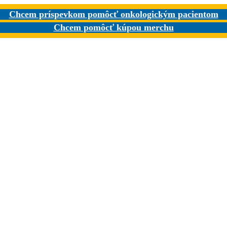
Chcem príspevkom pomôcť onkologickým pacientom
Chcem pomôcť kúpou merchu