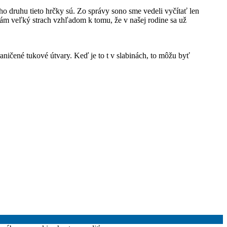
o druhu tieto hrčky sú. Zo správy sono sme vedeli vyčítať len
 Mám veľký strach vzhľadom k tomu, že v našej rodine sa už
aničené tukové útvary. Keď je to t v slabinách, to môžu byť