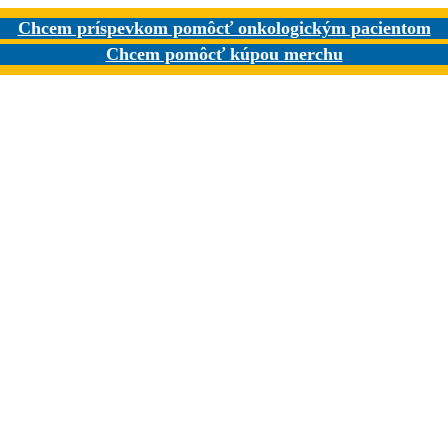
Chcem príspevkom pomôcť onkologickým pacientom
Chcem pomôcť kúpou merchu