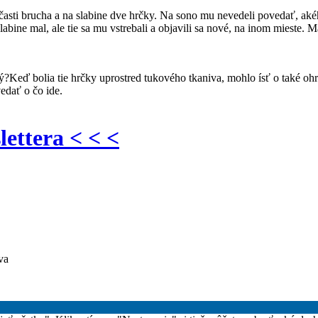
asti brucha a na slabine dve hrčky. Na sono mu nevedeli povedať, akéh
abine mal, ale tie sa mu vstrebali a objavili sa nové, na inom mieste.
?Keď bolia tie hrčky uprostred tukového tkaniva, mohlo ísť o také ohr
vedať o čo ide.
lettera < < <
va