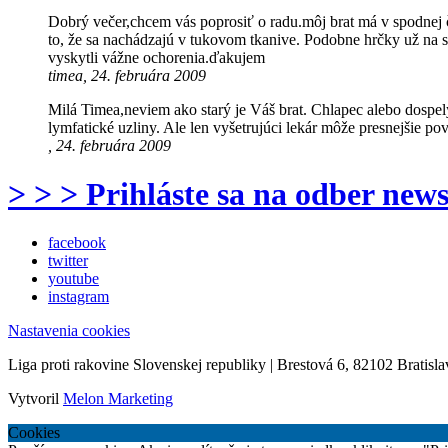
Dobrý večer,chcem vás poprosiť o radu.môj brat má v spodnej č
to, že sa nachádzajú v tukovom tkanive. Podobne hrčky už na sl
vyskytli vážne ochorenia.ďakujem
timea, 24. februára 2009
Milá Timea,neviem ako starý je Váš brat. Chlapec alebo dospelý
lymfatické uzliny. Ale len vyšetrujúci lekár môže presnejšie po
, 24. februára 2009
> > > Prihláste sa na odber news
facebook
twitter
youtube
instagram
Nastavenia cookies
Liga proti rakovine Slovenskej republiky | Brestová 6, 82102 Bratisla
Vytvoril
Melon Marketing
Cookies