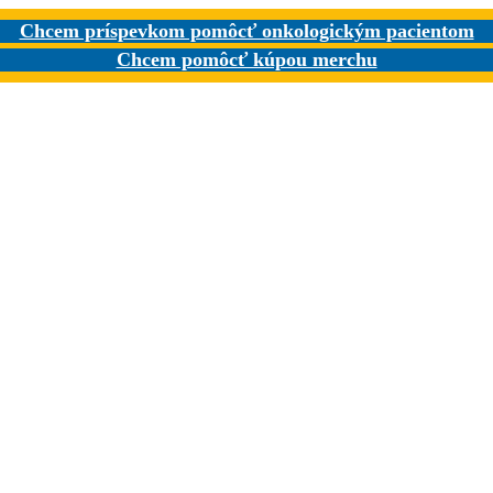
Chcem príspevkom pomôcť onkologickým pacientom
Chcem pomôcť kúpou merchu