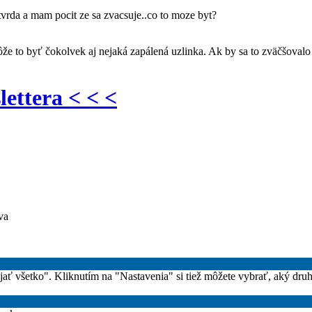
tvrda a mam pocit ze sa zvacsuje..co to moze byt?
že to byť čokolvek aj nejaká zapálená uzlinka. Ak by sa to zväčšovalo 
lettera < < <
va
rijať všetko". Kliknutím na "Nastavenia" si tiež môžete vybrať, aký dru