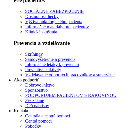
Pre pacientov
SOCIÁLNE ZABEZPEČENIE
Dostupnosť liečby
Výživa onkologického pacienta
Informačné materiály pre pacientov
Klinické skúšania
Prevencia a vzdelávanie
Skríningy
Samovyšetrenie a prevencia
Informačné letáky k prevencii
Preventívne aktivity
Vzdelávanie odborných pracovníkov a supervízie
Ako podporiť
Dobrovoľníctvo
Sponzorstvo
PODPORUJEM PACIENTOV S RAKOVINOU
2% z dane
Deň narcisov
Kontakt
Centrála a centrá pomoci
Centrá pomoci
Pobočky