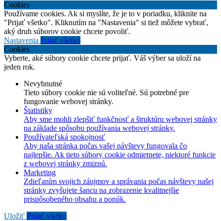
Cookies
Používame cookies. Ak si myslíte, že je to v poriadku, kliknite na
"Prijať všetko". Kliknutím na "Nastavenia" si tiež môžete vybrať,
aký druh súborov cookie chcete povoliť.
Nastavenia
Prijať všetko
Cookies
Vyberte, aké súbory cookie chcete prijať. Váš výber sa uloží na
jeden rok.
Nevyhnutné
Tieto súbory cookie nie sú voliteľné. Sú potrebné pre
fungovanie webovej stránky.
Štatistiky
Aby sme mohli zlepšiť funkčnosť a štruktúru webovej stránky
na základe spôsobu používania webovej stránky.
Používateľská spokojnosť
Aby naša stránka počas vašej návštevy fungovala čo
najlepšie. Ak tieto súbory cookie odmietnete, niektoré funkcie
z webovej stránky zmiznú.
Marketing
Zdieľaním svojich záujmov a správania počas návštevy našej
stránky zvyšujete šancu na zobrazenie kvalitnejšie
prispôsobeného obsahu a ponúk.
Uložiť
Prijať všetko