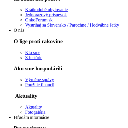
Krátkodobé ubytovanie
Jednorazový príspevok
OnkoForum.sk
Vystrihaj sa Slovensko / Parochne / Hodvábne šatky
O nás
O lige proti rakovine
Kto sme
Z histórie
Ako sme hospodárili
Výročné správy
Použitie financií
Aktuality
Aktuality
Fotogaléria
Hľadám informácie