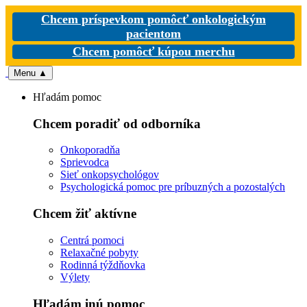
Chcem príspevkom pomôcť onkologickým
pacientom
Chcem pomôcť kúpou merchu
Menu
▲
Hľadám pomoc
Chcem poradiť od odborníka
Onkoporadňa
Sprievodca
Sieť onkopsychológov
Psychologická pomoc pre príbuzných a pozostalých
Chcem žiť aktívne
Centrá pomoci
Relaxačné pobyty
Rodinná týždňovka
Výlety
Hľadám inú pomoc