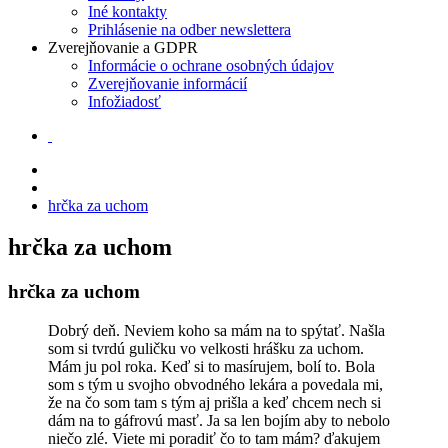
Iné kontakty
Prihlásenie na odber newslettera
Zverejňovanie a GDPR
Informácie o ochrane osobných údajov
Zverejňovanie informácií
Infožiadosť
hrčka za uchom
hrčka za uchom
hrčka za uchom
Dobrý deň. Neviem koho sa mám na to spýtať. Našla
som si tvrdú guličku vo velkosti hrášku za uchom.
Mám ju pol roka. Keď si to masírujem, bolí to. Bola
som s tým u svojho obvodného lekára a povedala mi,
že na čo som tam s tým aj prišla a keď chcem nech si
dám na to gáfrovú masť. Ja sa len bojím aby to nebolo
niečo zlé. Viete mi poradiť čo to tam mám? ďakujem