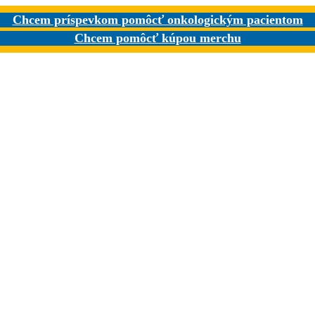
Chcem príspevkom pomôcť onkologickým pacientom
Chcem pomôcť kúpou merchu