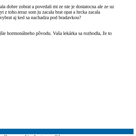
a dobre zobrat a povedali mi ze nie je dostatocna ale ze uz
 z toho.teraz som ju zacala brat opat a hrcka zacala
 vybrat aj ked sa nachadza pod bradavkou?
jšie hormonálneho pôvodu. Vaša lekárka sa rozhodla, že to