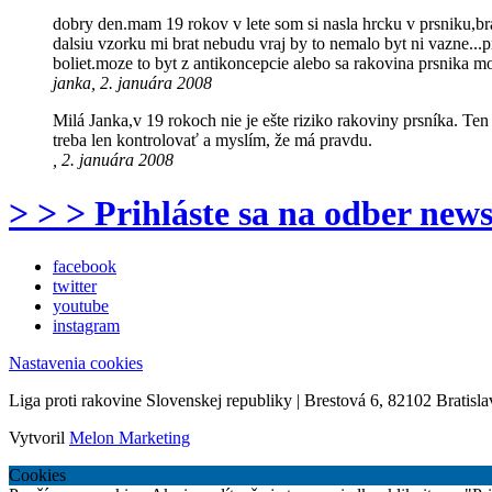
dobry den.mam 19 rokov v lete som si nasla hrcku v prsniku,bra
dalsiu vzorku mi brat nebudu vraj by to nemalo byt ni vazne...
boliet.moze to byt z antikoncepcie alebo sa rakovina prsnika 
janka, 2. januára 2008
Milá Janka,v 19 rokoch nie je ešte riziko rakoviny prsníka. T
treba len kontrolovať a myslím, že má pravdu.
, 2. januára 2008
> > > Prihláste sa na odber news
facebook
twitter
youtube
instagram
Nastavenia cookies
Liga proti rakovine Slovenskej republiky | Brestová 6, 82102 Bratisla
Vytvoril
Melon Marketing
Cookies