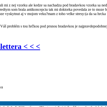
li mi z nej vzorku ale kedze sa nachadza pod bradavkou vzorka sa nedal
predtym som brala antikoncepciu tak mi doktorka povedala ze to moze byt
moze vyskytnut aj v mojom veku?mam z toho velke stresy:(a da sa hrcka
en Váš problém s tou hrčkou pod prsnou bradavkou je najpravdepodobne
lettera < < <
va