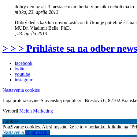
dobry den uz asi 3 mesiace mam hrcku v prsniku neboli ma to 
miska, 23. apríla 2013
Dobrý deň,s každou novou rastúcou hrčkou je potrebné ísť na l
MUDr. Vladimír Bella, PhD.
, 23. apríla 2013
> > > Prihláste sa na odber news
facebook
twitter
youtube
instagram
Nastavenia cookies
Liga proti rakovine Slovenskej republiky | Brestová 6, 82102 Bratisla
Vytvoril
Melon Marketing
Cookies
Používame cookies. Ak si myslíte, že je to v poriadku, kliknite na "P
Nastavenia
Prijať všetko