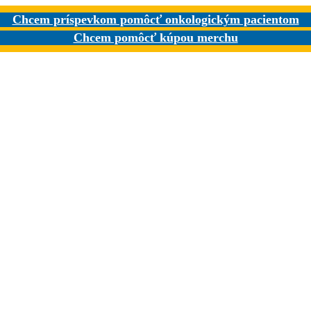
Chcem príspevkom pomôcť onkologickým pacientom
Chcem pomôcť kúpou merchu