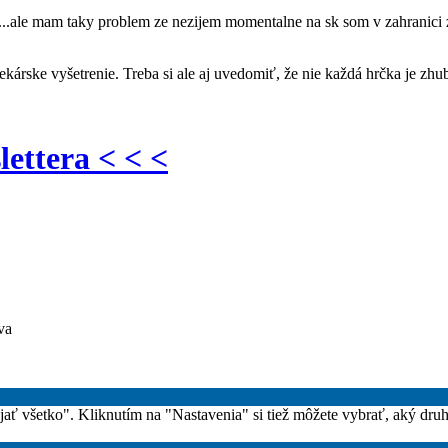
....ale mam taky problem ze nezijem momentalne na sk som v zahranici
ekárske vyšetrenie. Treba si ale aj uvedomiť, že nie každá hrčka je zh
lettera < < <
va
rijať všetko". Kliknutím na "Nastavenia" si tiež môžete vybrať, aký dru