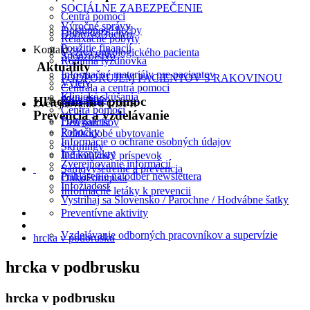
SOCIÁLNE ZABEZPEČENIE
Centrá pomoci
Výročné správy
Dostupnosť liečby
Dobrovoľníctvo
Relaxačné pobyty
Použitie financií
Kontakt
Výživa onkologického pacienta
Sponzorstvo
Rodinná týždňovka
Aktuality
Informačné materiály pre pacientov
PODPORUJEM PACIENTOV S RAKOVINOU
Výlety
Centrála a centrá pomoci
Klinické skúšania
Aktuality
2% z dane
Hľadám inú pomoc
Zverejňovanie a GDPR
Centrá pomoci
Prevencia a vzdelávanie
Fotogaléria
Deň narcisov
Pobočky
Krátkodobé ubytovanie
Informácie o ochrane osobných údajov
Skríningy
Iné kontakty
Jednorazový príspevok
Zverejňovanie informácií
Samovyšetrenie a prevencia
Prihlásenie na odber newslettera
OnkoForum.sk
Infožiadosť
Informačné letáky k prevencii
Vystrihaj sa Slovensko / Parochne / Hodvábne šatky
Preventívne aktivity
Vzdelávanie odborných pracovníkov a supervízie
hrcka v podbrusku
hrcka v podbrusku
hrcka v podbrusku