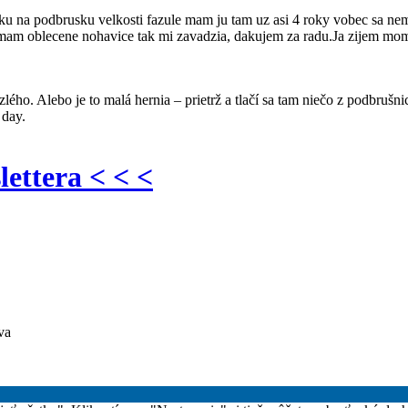
u na podbrusku velkosti fazule mam ju tam uz asi 4 roky vobec sa neme
 ked mam oblecene nohavice tak mi zavadzia, dakujem za radu.Ja zijem m
lého. Alebo je to malá hernia – prietrž a tlačí sa tam niečo z podbrušni
 day.
lettera < < <
va