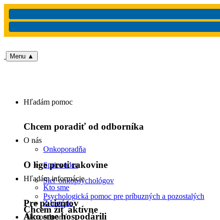
Menu
▲
Hľadám pomoc
Chcem poradiť od odborníka
O nás
Onkoporadňa
O lige proti rakovine
Sprievodca
Hľadám informácie
Sieť onkopsychológov
Kto sme
Psychologická pomoc pre príbuzných a pozostalých
Pre pacientov
Z histórie
Chcem žiť aktívne
Ako sme hospodárili
Ako podporiť