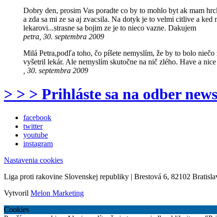
Dobry den, prosim Vas poradte co by to mohlo byt ak mam hrck
a zda sa mi ze sa aj zvacsila. Na dotyk je to velmi citlive a
lekarovi...strasne sa bojim ze je to nieco vazne. Dakujem
petra, 30. septembra 2009
Milá Petra,podľa toho, čo píšete nemyslím, že by to bolo niečo z
vyšetril lekár. Ale nemyslím skutočne na nič zlého. Have a nice
, 30. septembra 2009
> > > Prihláste sa na odber news
facebook
twitter
youtube
instagram
Nastavenia cookies
Liga proti rakovine Slovenskej republiky | Brestová 6, 82102 Bratisla
Vytvoril
Melon Marketing
Cookies