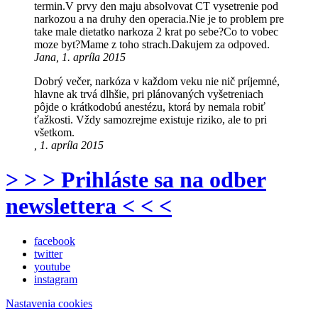
termin.V prvy den maju absolvovat CT vysetrenie pod
narkozou a na druhy den operacia.Nie je to problem pre
take male dietatko narkoza 2 krat po sebe?Co to vobec
moze byt?Mame z toho strach.Dakujem za odpoved.
Jana, 1. apríla 2015
Dobrý večer, narkóza v každom veku nie nič príjemné,
hlavne ak trvá dlhšie, pri plánovaných vyšetreniach
pôjde o krátkodobú anestézu, ktorá by nemala robiť
ťažkosti. Vždy samozrejme existuje riziko, ale to pri
všetkom.
, 1. apríla 2015
> > > Prihláste sa na odber
newslettera < < <
facebook
twitter
youtube
instagram
Nastavenia cookies