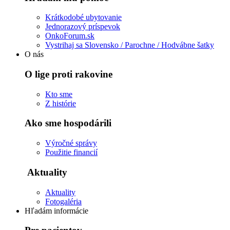
Krátkodobé ubytovanie
Jednorazový príspevok
OnkoForum.sk
Vystrihaj sa Slovensko / Parochne / Hodvábne šatky
O nás
O lige proti rakovine
Kto sme
Z histórie
Ako sme hospodárili
Výročné správy
Použitie financií
Aktuality
Aktuality
Fotogaléria
Hľadám informácie