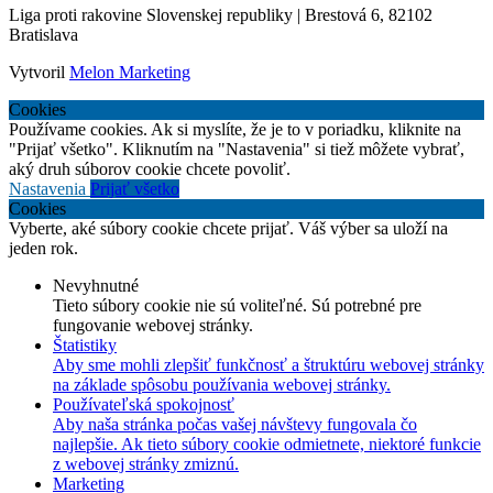
Liga proti rakovine Slovenskej republiky | Brestová 6, 82102
Bratislava
Vytvoril
Melon Marketing
Cookies
Používame cookies. Ak si myslíte, že je to v poriadku, kliknite na
"Prijať všetko". Kliknutím na "Nastavenia" si tiež môžete vybrať,
aký druh súborov cookie chcete povoliť.
Nastavenia
Prijať všetko
Cookies
Vyberte, aké súbory cookie chcete prijať. Váš výber sa uloží na
jeden rok.
Nevyhnutné
Tieto súbory cookie nie sú voliteľné. Sú potrebné pre
fungovanie webovej stránky.
Štatistiky
Aby sme mohli zlepšiť funkčnosť a štruktúru webovej stránky
na základe spôsobu používania webovej stránky.
Používateľská spokojnosť
Aby naša stránka počas vašej návštevy fungovala čo
najlepšie. Ak tieto súbory cookie odmietnete, niektoré funkcie
z webovej stránky zmiznú.
Marketing