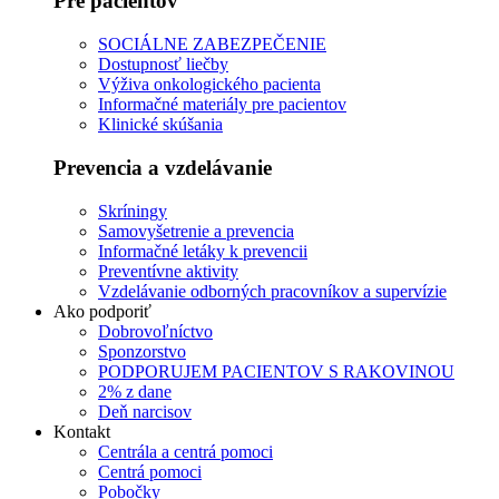
Pre pacientov
SOCIÁLNE ZABEZPEČENIE
Dostupnosť liečby
Výživa onkologického pacienta
Informačné materiály pre pacientov
Klinické skúšania
Prevencia a vzdelávanie
Skríningy
Samovyšetrenie a prevencia
Informačné letáky k prevencii
Preventívne aktivity
Vzdelávanie odborných pracovníkov a supervízie
Ako podporiť
Dobrovoľníctvo
Sponzorstvo
PODPORUJEM PACIENTOV S RAKOVINOU
2% z dane
Deň narcisov
Kontakt
Centrála a centrá pomoci
Centrá pomoci
Pobočky