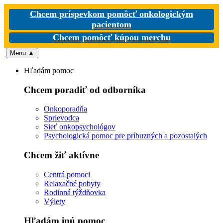
Chcem príspevkom pomôcť onkologickým
pacientom
Chcem pomôcť kúpou merchu
Menu
▲
Hľadám pomoc
Chcem poradiť od odborníka
Onkoporadňa
Sprievodca
Sieť onkopsychológov
Psychologická pomoc pre príbuzných a pozostalých
Chcem žiť aktívne
Centrá pomoci
Relaxačné pobyty
Rodinná týždňovka
Výlety
Hľadám inú pomoc