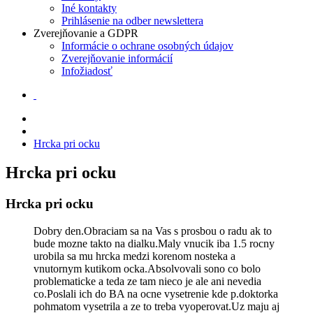
Iné kontakty
Prihlásenie na odber newslettera
Zverejňovanie a GDPR
Informácie o ochrane osobných údajov
Zverejňovanie informácií
Infožiadosť
Hrcka pri ocku
Hrcka pri ocku
Hrcka pri ocku
Dobry den.Obraciam sa na Vas s prosbou o radu ak to
bude mozne takto na dialku.Maly vnucik iba 1.5 rocny
urobila sa mu hrcka medzi korenom nosteka a
vnutornym kutikom ocka.Absolvovali sono co bolo
problematicke a teda ze tam nieco je ale ani nevedia
co.Poslali ich do BA na ocne vysetrenie kde p.doktorka
pohmatom vysetrila a ze to treba vyoperovat.Uz maju aj