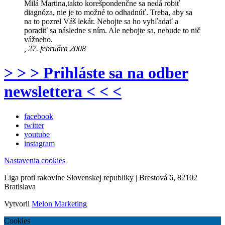
Milá Martina,takto korešpondenčne sa nedá robiť
diagnóza, nie je to možné to odhadnúť. Treba, aby sa
na to pozrel Váš lekár. Nebojte sa ho vyhľadať a
poradiť sa následne s ním. Ale nebojte sa, nebude to nič
vážneho.
, 27. februára 2008
> > > Prihláste sa na odber
newslettera < < <
facebook
twitter
youtube
instagram
Nastavenia cookies
Liga proti rakovine Slovenskej republiky | Brestová 6, 82102
Bratislava
Vytvoril
Melon Marketing
Cookies