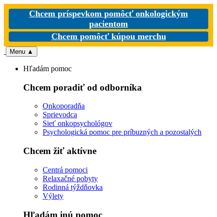
Chcem príspevkom pomôcť onkologickým
pacientom
Chcem pomôcť kúpou merchu
Menu
▲
Hľadám pomoc
Chcem poradiť od odborníka
Onkoporadňa
Sprievodca
Sieť onkopsychológov
Psychologická pomoc pre príbuzných a pozostalých
Chcem žiť aktívne
Centrá pomoci
Relaxačné pobyty
Rodinná týždňovka
Výlety
Hľadám inú pomoc