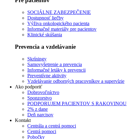
Pre pacientov
SOCIÁLNE ZABEZPEČENIE
Dostupnosť liečby
Výživa onkologického pacienta
Informačné materiály pre pacientov
Klinické skúšania
Prevencia a vzdelávanie
Skríningy
Samovyšetrenie a prevencia
Informačné letáky k prevencii
Preventívne aktivity
Vzdelávanie odborných pracovníkov a supervízie
Ako podporiť
Dobrovoľníctvo
Sponzorstvo
PODPORUJEM PACIENTOV S RAKOVINOU
2% z dane
Deň narcisov
Kontakt
Centrála a centrá pomoci
Centrá pomoci
Pobočky