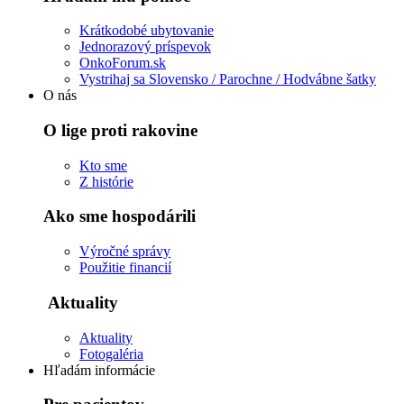
Krátkodobé ubytovanie
Jednorazový príspevok
OnkoForum.sk
Vystrihaj sa Slovensko / Parochne / Hodvábne šatky
O nás
O lige proti rakovine
Kto sme
Z histórie
Ako sme hospodárili
Výročné správy
Použitie financií
Aktuality
Aktuality
Fotogaléria
Hľadám informácie