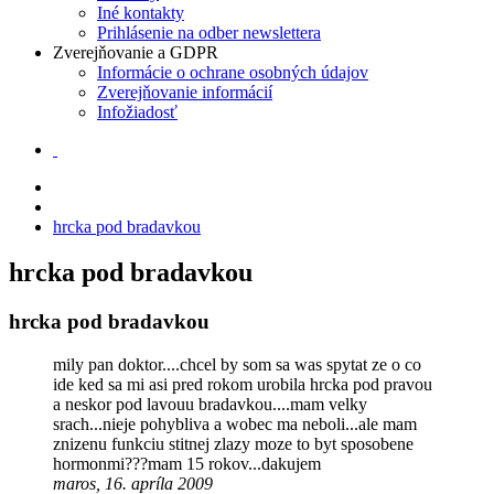
Iné kontakty
Prihlásenie na odber newslettera
Zverejňovanie a GDPR
Informácie o ochrane osobných údajov
Zverejňovanie informácií
Infožiadosť
hrcka pod bradavkou
hrcka pod bradavkou
hrcka pod bradavkou
mily pan doktor....chcel by som sa was spytat ze o co
ide ked sa mi asi pred rokom urobila hrcka pod pravou
a neskor pod lavouu bradavkou....mam velky
srach...nieje pohybliva a wobec ma neboli...ale mam
znizenu funkciu stitnej zlazy moze to byt sposobene
hormonmi???mam 15 rokov...dakujem
maros, 16. apríla 2009