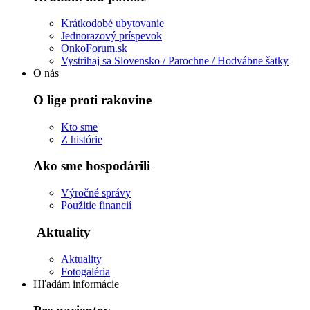
Krátkodobé ubytovanie
Jednorazový príspevok
OnkoForum.sk
Vystrihaj sa Slovensko / Parochne / Hodvábne šatky
O nás
O lige proti rakovine
Kto sme
Z histórie
Ako sme hospodárili
Výročné správy
Použitie financií
Aktuality
Aktuality
Fotogaléria
Hľadám informácie