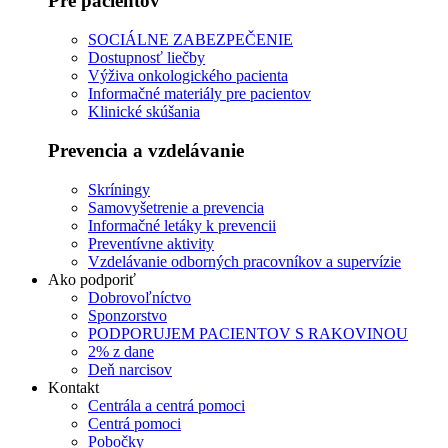
Pre pacientov
SOCIÁLNE ZABEZPEČENIE
Dostupnosť liečby
Výživa onkologického pacienta
Informačné materiály pre pacientov
Klinické skúšania
Prevencia a vzdelávanie
Skríningy
Samovyšetrenie a prevencia
Informačné letáky k prevencii
Preventívne aktivity
Vzdelávanie odborných pracovníkov a supervízie
Ako podporiť
Dobrovoľníctvo
Sponzorstvo
PODPORUJEM PACIENTOV S RAKOVINOU
2% z dane
Deň narcisov
Kontakt
Centrála a centrá pomoci
Centrá pomoci
Pobočky