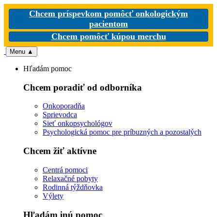
Chcem príspevkom pomôcť onkologickým
pacientom
Chcem pomôcť kúpou merchu
Menu
▲
Hľadám pomoc
Chcem poradiť od odborníka
Onkoporadňa
Sprievodca
Sieť onkopsychológov
Psychologická pomoc pre príbuzných a pozostalých
Chcem žiť aktívne
Centrá pomoci
Relaxačné pobyty
Rodinná týždňovka
Výlety
Hľadám inú pomoc