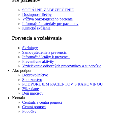
Pre pacientov
SOCIÁLNE ZABEZPEČENIE
Dostupnosť liečby
Výživa onkologického pacienta
Informačné materiály pre pacientov
Klinické skúšania
Prevencia a vzdelávanie
Skríningy
Samovyšetrenie a prevencia
Informačné letáky k prevencii
Preventívne aktivity
Vzdelávanie odborných pracovníkov a supervízie
Ako podporiť
Dobrovoľníctvo
Sponzorstvo
PODPORUJEM PACIENTOV S RAKOVINOU
2% z dane
Deň narcisov
Kontakt
Centrála a centrá pomoci
Centrá pomoci
Pobočky