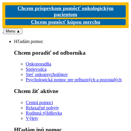
Chcem príspevkom pomôcť onkologickým
pacientom
Chcem pomôcť kúpou merchu
Menu
▲
Hľadám pomoc
Chcem poradiť od odborníka
Onkoporadňa
Sprievodca
Sieť onkopsychológov
Psychologická pomoc pre príbuzných a pozostalých
Chcem žiť aktívne
Centrá pomoci
Relaxačné pobyty
Rodinná týždňovka
Výlety
Hľadám inú pomoc