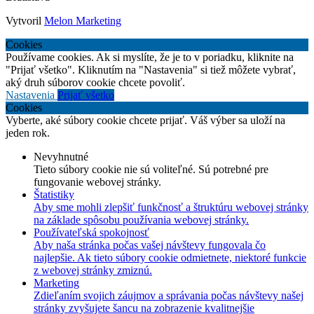
Vytvoril
Melon Marketing
Cookies
Používame cookies. Ak si myslíte, že je to v poriadku, kliknite na
"Prijať všetko". Kliknutím na "Nastavenia" si tiež môžete vybrať,
aký druh súborov cookie chcete povoliť.
Nastavenia
Prijať všetko
Cookies
Vyberte, aké súbory cookie chcete prijať. Váš výber sa uloží na
jeden rok.
Nevyhnutné
Tieto súbory cookie nie sú voliteľné. Sú potrebné pre
fungovanie webovej stránky.
Štatistiky
Aby sme mohli zlepšiť funkčnosť a štruktúru webovej stránky
na základe spôsobu používania webovej stránky.
Používateľská spokojnosť
Aby naša stránka počas vašej návštevy fungovala čo
najlepšie. Ak tieto súbory cookie odmietnete, niektoré funkcie
z webovej stránky zmiznú.
Marketing
Zdieľaním svojich záujmov a správania počas návštevy našej
stránky zvyšujete šancu na zobrazenie kvalitnejšie