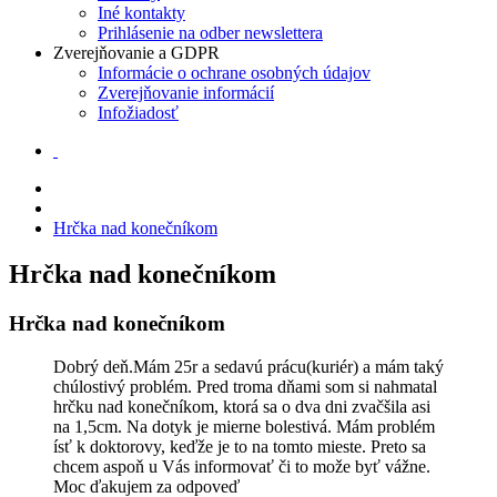
Iné kontakty
Prihlásenie na odber newslettera
Zverejňovanie a GDPR
Informácie o ochrane osobných údajov
Zverejňovanie informácií
Infožiadosť
Hrčka nad konečníkom
Hrčka nad konečníkom
Hrčka nad konečníkom
Dobrý deň.Mám 25r a sedavú prácu(kuriér) a mám taký
chúlostivý problém. Pred troma dňami som si nahmatal
hrčku nad konečníkom, ktorá sa o dva dni zvačšila asi
na 1,5cm. Na dotyk je mierne bolestivá. Mám problém
ísť k doktorovy, keďže je to na tomto mieste. Preto sa
chcem aspoň u Vás informovať či to može byť vážne.
Moc ďakujem za odpoveď