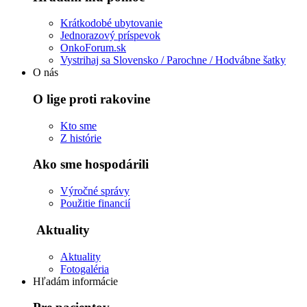
Krátkodobé ubytovanie
Jednorazový príspevok
OnkoForum.sk
Vystrihaj sa Slovensko / Parochne / Hodvábne šatky
O nás
O lige proti rakovine
Kto sme
Z histórie
Ako sme hospodárili
Výročné správy
Použitie financií
Aktuality
Aktuality
Fotogaléria
Hľadám informácie