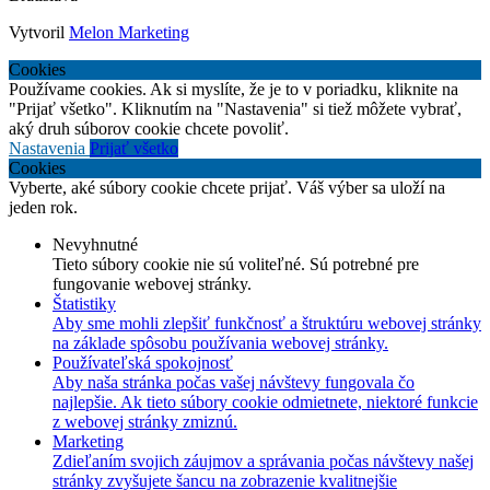
Vytvoril
Melon Marketing
Cookies
Používame cookies. Ak si myslíte, že je to v poriadku, kliknite na
"Prijať všetko". Kliknutím na "Nastavenia" si tiež môžete vybrať,
aký druh súborov cookie chcete povoliť.
Nastavenia
Prijať všetko
Cookies
Vyberte, aké súbory cookie chcete prijať. Váš výber sa uloží na
jeden rok.
Nevyhnutné
Tieto súbory cookie nie sú voliteľné. Sú potrebné pre
fungovanie webovej stránky.
Štatistiky
Aby sme mohli zlepšiť funkčnosť a štruktúru webovej stránky
na základe spôsobu používania webovej stránky.
Používateľská spokojnosť
Aby naša stránka počas vašej návštevy fungovala čo
najlepšie. Ak tieto súbory cookie odmietnete, niektoré funkcie
z webovej stránky zmiznú.
Marketing
Zdieľaním svojich záujmov a správania počas návštevy našej
stránky zvyšujete šancu na zobrazenie kvalitnejšie