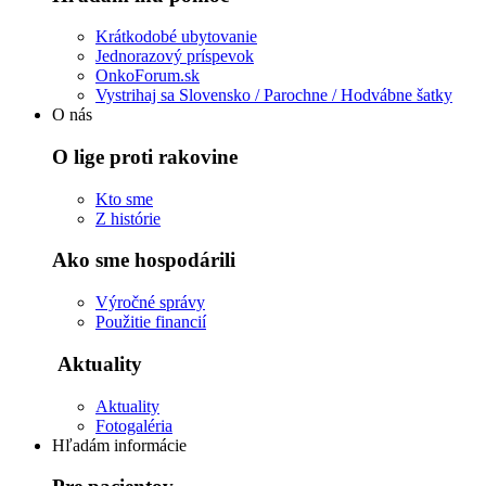
Krátkodobé ubytovanie
Jednorazový príspevok
OnkoForum.sk
Vystrihaj sa Slovensko / Parochne / Hodvábne šatky
O nás
O lige proti rakovine
Kto sme
Z histórie
Ako sme hospodárili
Výročné správy
Použitie financií
Aktuality
Aktuality
Fotogaléria
Hľadám informácie