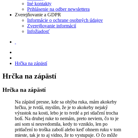
Iné kontakty
Prihlásenie na odber newslettera
Zverejňovanie a GDPR
Informácie o ochrane osobných údajov
Zverejňovanie informácií
Infožiadosť
Hrčka na zápästí
Hrčka na zápästí
Hrčka na zápästí
Na zápästí presne, kde sa ohýba ruka, mám akokeby
hrčku, je tvrdá, myslím, že je to akokeby nejaký
výrastok na kosti, lebo je to tvrdé a pri stlačení trocha
bolí. Na druhej ruke to nemám, preto neviem, čo to je
ani som si neuvedomila, kedy to vzniklo, len po
pritlačení to troška zabolí alebo keď ohnem ruku v tom
mieste, tak je to aj vidno, že to vystupuje. O čo môže