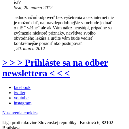
ísť?
Sisa, 20. marca 2012
Jednoznačnú odpoveď bez vyšetrenia a cez internet nie
je možné dať, najpravdepodobnejšie sa nebude jednať
o nič " vážne" ale ak Vám nález neustúpi, prípadne sa
zvýraznia niektoré príznaky, navštívte svojho
obvodného lekára a určite vám bude vedieť
konkrétnejšie poradiť ako postupovať.
, 20. marca 2012
> > > Prihláste sa na odber
newslettera < < <
facebook
twitter
youtube
instagram
Nastavenia cookies
Liga proti rakovine Slovenskej republiky | Brestová 6, 82102
Bratislava