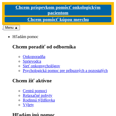
Chcem príspevkom pomôcť onkologickým
pacientom
Chcem pomôcť kúpou merchu
Menu
▲
Hľadám pomoc
Chcem poradiť od odborníka
Onkoporadňa
Sprievodca
Sieť onkopsychológov
Psychologická pomoc pre príbuzných a pozostalých
Chcem žiť aktívne
Centrá pomoci
Relaxačné pobyty
Rodinná týždňovka
Výlety
Hľadám inú pomoc