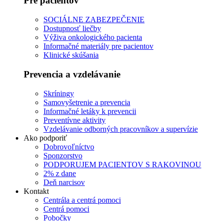
Pre pacientov
SOCIÁLNE ZABEZPEČENIE
Dostupnosť liečby
Výživa onkologického pacienta
Informačné materiály pre pacientov
Klinické skúšania
Prevencia a vzdelávanie
Skríningy
Samovyšetrenie a prevencia
Informačné letáky k prevencii
Preventívne aktivity
Vzdelávanie odborných pracovníkov a supervízie
Ako podporiť
Dobrovoľníctvo
Sponzorstvo
PODPORUJEM PACIENTOV S RAKOVINOU
2% z dane
Deň narcisov
Kontakt
Centrála a centrá pomoci
Centrá pomoci
Pobočky