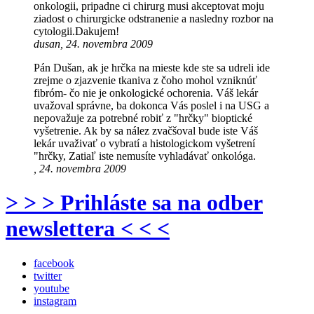
onkologii, pripadne ci chirurg musi akceptovat moju
ziadost o chirurgicke odstranenie a nasledny rozbor na
cytologii.Dakujem!
dusan, 24. novembra 2009
Pán Dušan, ak je hrčka na mieste kde ste sa udreli ide
zrejme o zjazvenie tkaniva z čoho mohol vzniknúť
fibróm- čo nie je onkologické ochorenia. Váš lekár
uvažoval správne, ba dokonca Vás poslel i na USG a
nepovažuje za potrebné robiť z "hrčky" bioptické
vyšetrenie. Ak by sa nález zvačšoval bude iste Váš
lekár uvaživať o vybratí a histologickom vyšetrení
"hrčky, Zatiaľ iste nemusíte vyhladávať onkológa.
, 24. novembra 2009
> > > Prihláste sa na odber
newslettera < < <
facebook
twitter
youtube
instagram