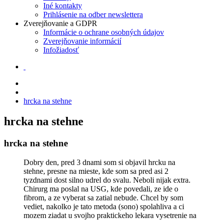
Iné kontakty
Prihlásenie na odber newslettera
Zverejňovanie a GDPR
Informácie o ochrane osobných údajov
Zverejňovanie informácií
Infožiadosť
hrcka na stehne
hrcka na stehne
hrcka na stehne
Dobry den, pred 3 dnami som si objavil hrcku na
stehne, presne na mieste, kde som sa pred asi 2
tyzdnami dost silno udrel do svalu. Neboli nijak extra.
Chirurg ma poslal na USG, kde povedali, ze ide o
fibrom, a ze vyberat sa zatial nebude. Chcel by som
vediet, nakolko je tato metoda (sono) spolahliva a ci
mozem ziadat u svojho praktickeho lekara vysetrenie na