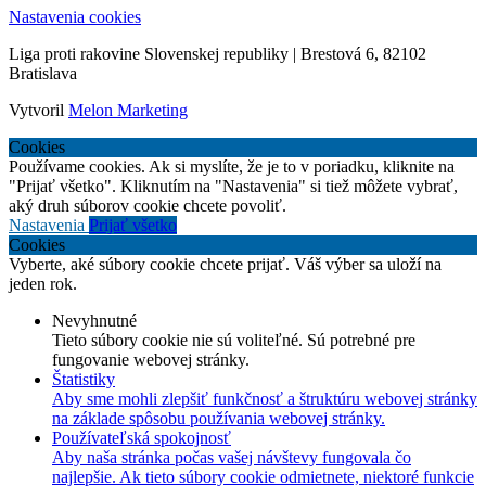
Nastavenia cookies
Liga proti rakovine Slovenskej republiky | Brestová 6, 82102
Bratislava
Vytvoril
Melon Marketing
Cookies
Používame cookies. Ak si myslíte, že je to v poriadku, kliknite na
"Prijať všetko". Kliknutím na "Nastavenia" si tiež môžete vybrať,
aký druh súborov cookie chcete povoliť.
Nastavenia
Prijať všetko
Cookies
Vyberte, aké súbory cookie chcete prijať. Váš výber sa uloží na
jeden rok.
Nevyhnutné
Tieto súbory cookie nie sú voliteľné. Sú potrebné pre
fungovanie webovej stránky.
Štatistiky
Aby sme mohli zlepšiť funkčnosť a štruktúru webovej stránky
na základe spôsobu používania webovej stránky.
Používateľská spokojnosť
Aby naša stránka počas vašej návštevy fungovala čo
najlepšie. Ak tieto súbory cookie odmietnete, niektoré funkcie