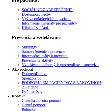
Pre pacientov
SOCIÁLNE ZABEZPEČENIE
Dostupnosť liečby
Výživa onkologického pacienta
Informačné materiály pre pacientov
Klinické skúšania
Prevencia a vzdelávanie
Skríningy
Samovyšetrenie a prevencia
Informačné letáky k prevencii
Preventívne aktivity
Vzdelávanie odborných pracovníkov a supervízie
Ako podporiť
Dobrovoľníctvo
Sponzorstvo
PODPORUJEM PACIENTOV S RAKOVINOU
2% z dane
Deň narcisov
Kontakt
Centrála a centrá pomoci
Centrá pomoci
Pobočky