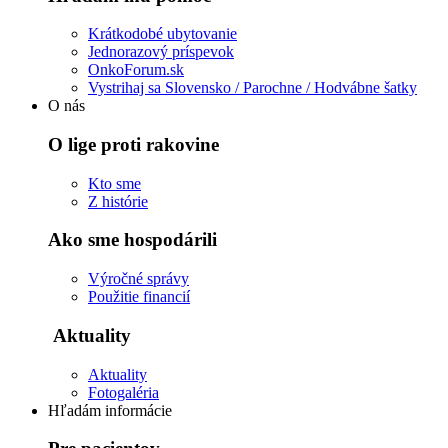
Krátkodobé ubytovanie
Jednorazový príspevok
OnkoForum.sk
Vystrihaj sa Slovensko / Parochne / Hodvábne šatky
O nás
O lige proti rakovine
Kto sme
Z histórie
Ako sme hospodárili
Výročné správy
Použitie financií
Aktuality
Aktuality
Fotogaléria
Hľadám informácie