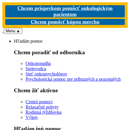
Chcem príspevkom pomôcť onkologickým
pacientom
Chcem pomôcť kúpou merchu
Menu
▲
Hľadám pomoc
Chcem poradiť od odborníka
Onkoporadňa
Sprievodca
Sieť onkopsychológov
Psychologická pomoc pre príbuzných a pozostalých
Chcem žiť aktívne
Centrá pomoci
Relaxačné pobyty
Rodinná týždňovka
Výlety
Hľadám inú pomoc