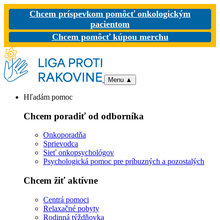
Chcem príspevkom pomôcť onkologickým
pacientom
Chcem pomôcť kúpou merchu
Menu
▲
Hľadám pomoc
Chcem poradiť od odborníka
Onkoporadňa
Sprievodca
Sieť onkopsychológov
Psychologická pomoc pre príbuzných a pozostalých
Chcem žiť aktívne
Centrá pomoci
Relaxačné pobyty
Rodinná týždňovka