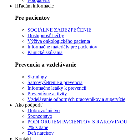
Fotogaléria
Hľadám informácie
Pre pacientov
SOCIÁLNE ZABEZPEČENIE
Dostupnosť liečby
Výživa onkologického pacienta
Informačné materiály pre pacientov
Klinické skúšania
Prevencia a vzdelávanie
Skríningy
Samovyšetrenie a prevencia
Informačné letáky k prevencii
Preventívne aktivity
Vzdelávanie odborných pracovníkov a supervízie
Ako podporiť
Dobrovoľníctvo
Sponzorstvo
PODPORUJEM PACIENTOV S RAKOVINOU
2% z dane
Deň narcisov
Kontakt