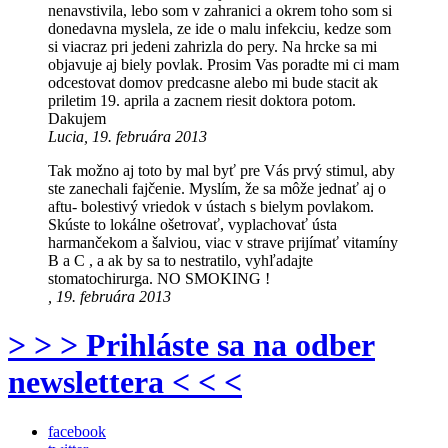
nenavstivila, lebo som v zahranici a okrem toho som si
donedavna myslela, ze ide o malu infekciu, kedze som
si viacraz pri jedeni zahrizla do pery. Na hrcke sa mi
objavuje aj biely povlak. Prosim Vas poradte mi ci mam
odcestovat domov predcasne alebo mi bude stacit ak
priletim 19. aprila a zacnem riesit doktora potom.
Dakujem
Lucia, 19. februára 2013
Tak možno aj toto by mal byť pre Vás prvý stimul, aby
ste zanechali fajčenie. Myslím, že sa môže jednať aj o
aftu- bolestivý vriedok v ústach s bielym povlakom.
Skúste to lokálne ošetrovať, vyplachovať ústa
harmančekom a šalviou, viac v strave prijímať vitamíny
B a C , a ak by sa to nestratilo, vyhľadajte
stomatochirurga. NO SMOKING !
, 19. februára 2013
> > > Prihláste sa na odber
newslettera < < <
facebook