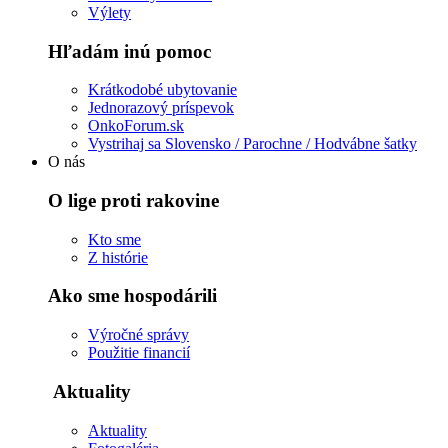
Výlety
Hľadám inú pomoc
Krátkodobé ubytovanie
Jednorazový príspevok
OnkoForum.sk
Vystrihaj sa Slovensko / Parochne / Hodvábne šatky
O nás
O lige proti rakovine
Kto sme
Z histórie
Ako sme hospodárili
Výročné správy
Použitie financií
Aktuality
Aktuality