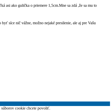
ká asi ako gulička o priemere 1,5cm.Mne sa zdá ,že sa mu to
 byť síce nič vážne, možno nejaké presilenie, ale aj pre Vašu
h súborov cookie chcete povoliť.