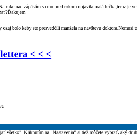
ruke nad zápästím sa mu pred rokom objavila malá hrčka,teraz je veľ
l mať?Ďakujem
y ozaj bolo keby ste presvedčili manžela na navštevu doktora.Nemusí to
lettera < < <
va
rijať všetko". Kliknutím na "Nastavenia" si tiež môžete vybrať, aký dru