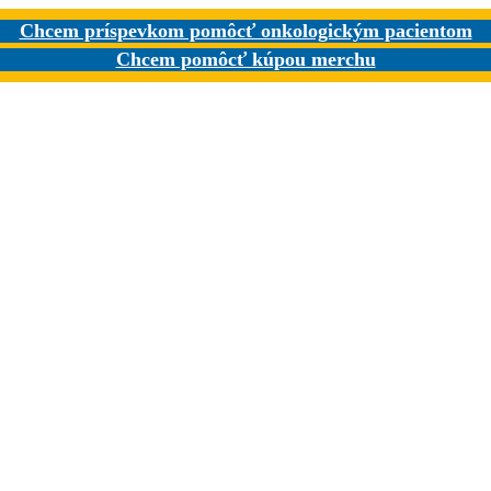
Chcem príspevkom pomôcť onkologickým pacientom
Chcem pomôcť kúpou merchu