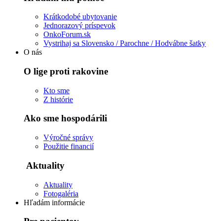
Krátkodobé ubytovanie
Jednorazový príspevok
OnkoForum.sk
Vystrihaj sa Slovensko / Parochne / Hodvábne šatky
O nás
O lige proti rakovine
Kto sme
Z histórie
Ako sme hospodárili
Výročné správy
Použitie financií
Aktuality
Aktuality
Fotogaléria
Hľadám informácie