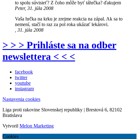
to spolu súvisieť? Z čoho môže byť táhrčka? ďakujem
Peter, 31. júla 2008
Vaša hrčka na krku je zrejme reakcia na zápal. Ak sa to
nemení, stačí to raz za pol roka ukázať lekárovi.
, 31. júla 2008
> > > Prihláste sa na odber
newslettera < < <
facebook
twitter
youtube
instagram
Nastavenia cookies
Liga proti rakovine Slovenskej republiky | Brestová 6, 82102
Bratislava
Vytvoril
Melon Marketing
Cookies