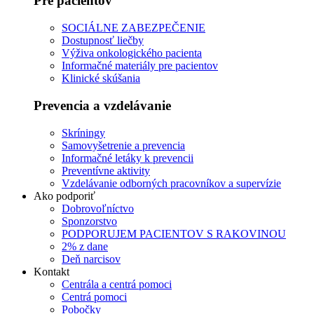
Pre pacientov
SOCIÁLNE ZABEZPEČENIE
Dostupnosť liečby
Výživa onkologického pacienta
Informačné materiály pre pacientov
Klinické skúšania
Prevencia a vzdelávanie
Skríningy
Samovyšetrenie a prevencia
Informačné letáky k prevencii
Preventívne aktivity
Vzdelávanie odborných pracovníkov a supervízie
Ako podporiť
Dobrovoľníctvo
Sponzorstvo
PODPORUJEM PACIENTOV S RAKOVINOU
2% z dane
Deň narcisov
Kontakt
Centrála a centrá pomoci
Centrá pomoci
Pobočky