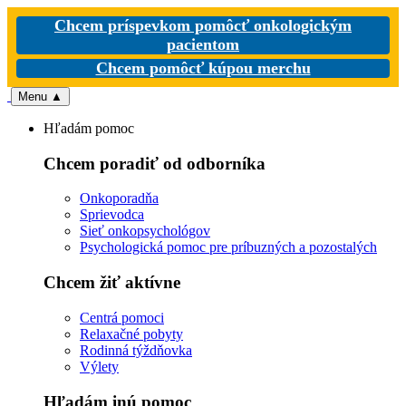
Chcem príspevkom pomôcť onkologickým
pacientom
Chcem pomôcť kúpou merchu
Menu
▲
Hľadám pomoc
Chcem poradiť od odborníka
Onkoporadňa
Sprievodca
Sieť onkopsychológov
Psychologická pomoc pre príbuzných a pozostalých
Chcem žiť aktívne
Centrá pomoci
Relaxačné pobyty
Rodinná týždňovka
Výlety
Hľadám inú pomoc