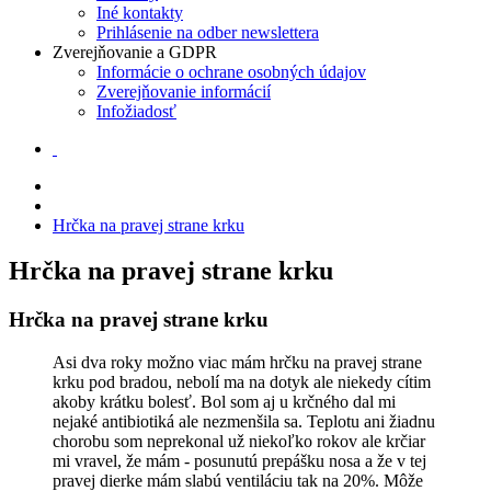
Iné kontakty
Prihlásenie na odber newslettera
Zverejňovanie a GDPR
Informácie o ochrane osobných údajov
Zverejňovanie informácií
Infožiadosť
Hrčka na pravej strane krku
Hrčka na pravej strane krku
Hrčka na pravej strane krku
Asi dva roky možno viac mám hrčku na pravej strane
krku pod bradou, nebolí ma na dotyk ale niekedy cítim
akoby krátku bolesť. Bol som aj u krčného dal mi
nejaké antibiotiká ale nezmenšila sa. Teplotu ani žiadnu
chorobu som neprekonal už niekoľko rokov ale krčiar
mi vravel, že mám - posunutú prepášku nosa a že v tej
pravej dierke mám slabú ventiláciu tak na 20%. Môže