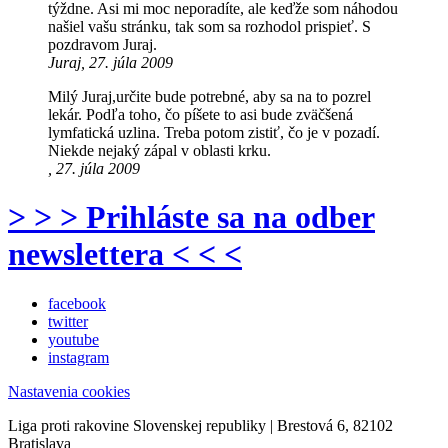
týždne. Asi mi moc neporadíte, ale keďže som náhodou
našiel vašu stránku, tak som sa rozhodol prispieť. S
pozdravom Juraj.
Juraj, 27. júla 2009
Milý Juraj,určite bude potrebné, aby sa na to pozrel
lekár. Podľa toho, čo píšete to asi bude zväčšená
lymfatická uzlina. Treba potom zistiť, čo je v pozadí.
Niekde nejaký zápal v oblasti krku.
, 27. júla 2009
> > > Prihláste sa na odber
newslettera < < <
facebook
twitter
youtube
instagram
Nastavenia cookies
Liga proti rakovine Slovenskej republiky | Brestová 6, 82102
Bratislava