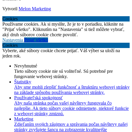
Vytvoril
Melon Marketing
Cookies
Používame cookies. Ak si myslíte, že je to v poriadku, kliknite na
"Prijať všetko". Kliknutím na "Nastavenia" si tiež môžete vybrať,
aký druh súborov cookie chcete povoliť.
Nastavenia
Prijať všetko
Cookies
Vyberte, aké súbory cookie chcete prijať. Váš výber sa uloží na
jeden rok.
Nevyhnutné
Tieto súbory cookie nie sú voliteľné. Sú potrebné pre
fungovanie webovej stránky.
Štatistiky
Aby sme mohli zlepšiť funkčnosť a štruktúru webovej stránky
na základe spôsobu používania webovej stránky.
Používateľská spokojnosť
Aby naša stránka počas vašej návštevy fungovala čo
najlepšie. Ak tieto súbory cookie odmietnete, niektoré funkcie
z webovej stránky zmiznú.
Marketing
Zdieľaním svojich záujmov a správania počas návštevy našej
stránky zvyšujete šancu na zobrazenie kvalitnejšie