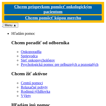
Chcem príspevkom pomôcť onkologickým
pacientom
Chcem pomôcť kúpou merchu
Menu
▲
Hľadám pomoc
Chcem poradiť od odborníka
Onkoporadňa
Sprievodca
Sieť onkopsychológov
Psychologická pomoc pre príbuzných a pozostalých
Chcem žiť aktívne
Centrá pomoci
Relaxačné pobyty
Rodinná týždňovka
Výlety
Hľadám inú pomoc