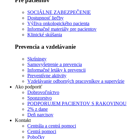
Pre pacientov
SOCIÁLNE ZABEZPEČENIE
Dostupnosť liečby
Výživa onkologického pacienta
Informačné materiály pre pacientov
Klinické skúšania
Prevencia a vzdelávanie
Skríningy
Samovyšetrenie a prevencia
Informačné letáky k prevencii
Preventívne aktivity
Vzdelávanie odborných pracovníkov a supervízie
Ako podporiť
Dobrovoľníctvo
Sponzorstvo
PODPORUJEM PACIENTOV S RAKOVINOU
2% z dane
Deň narcisov
Kontakt
Centrála a centrá pomoci
Centrá pomoci
Pobočky