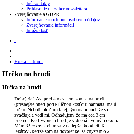
Iné kontakty
Prihlásenie na odber newslettera
Zverejňovanie a GDPR
Informácie o ochrane osobných údajov
Zverejňovanie informácií
Infožiadosť
Hrčka na hrudi
Hrčka na hrudi
Hrčka na hrudi
Dobrý deň.Asi pred 4 mesiacmi som si na hrudi
(presnejšie hneď pod kľúčnou kosťou) nahmatal malú
hrčku. Nebolí, ale čím ďalej, tým mam pocit že sa
zvačšuje a vadí mi. Odhadujem, že má cca 3 cm
priemer. Keď vypnem hruď je viditená i volným okom.
Mám 32 rokov a cítim sa v najlepšej kondícii. K
lekárovi, keďže som na dovolenke, sa chystám o 2