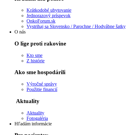
Krátkodobé ubytovanie
Jednorazový príspevok
OnkoForum.sk
Vystrihaj sa Slovensko / Parochne / Hodvábne šatky
O nás
O lige proti rakovine
Kto sme
Z histórie
Ako sme hospodárili
Výročné správy
Použitie financií
Aktuality
Aktuality
Fotogaléria
Hľadám informácie