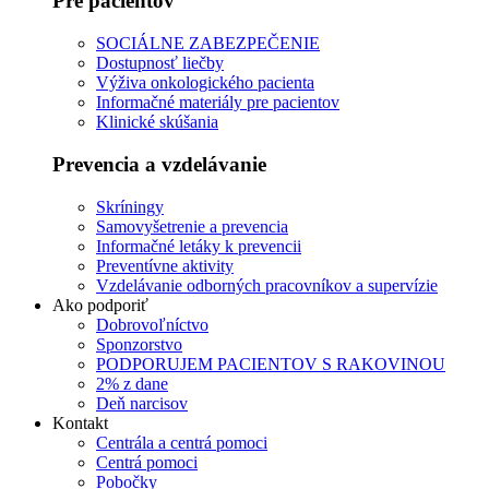
Pre pacientov
SOCIÁLNE ZABEZPEČENIE
Dostupnosť liečby
Výživa onkologického pacienta
Informačné materiály pre pacientov
Klinické skúšania
Prevencia a vzdelávanie
Skríningy
Samovyšetrenie a prevencia
Informačné letáky k prevencii
Preventívne aktivity
Vzdelávanie odborných pracovníkov a supervízie
Ako podporiť
Dobrovoľníctvo
Sponzorstvo
PODPORUJEM PACIENTOV S RAKOVINOU
2% z dane
Deň narcisov
Kontakt
Centrála a centrá pomoci
Centrá pomoci
Pobočky