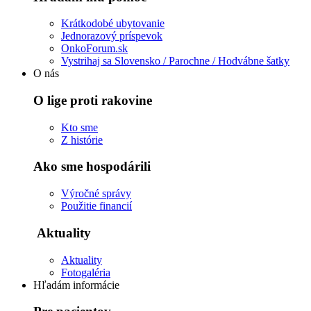
Krátkodobé ubytovanie
Jednorazový príspevok
OnkoForum.sk
Vystrihaj sa Slovensko / Parochne / Hodvábne šatky
O nás
O lige proti rakovine
Kto sme
Z histórie
Ako sme hospodárili
Výročné správy
Použitie financií
Aktuality
Aktuality
Fotogaléria
Hľadám informácie