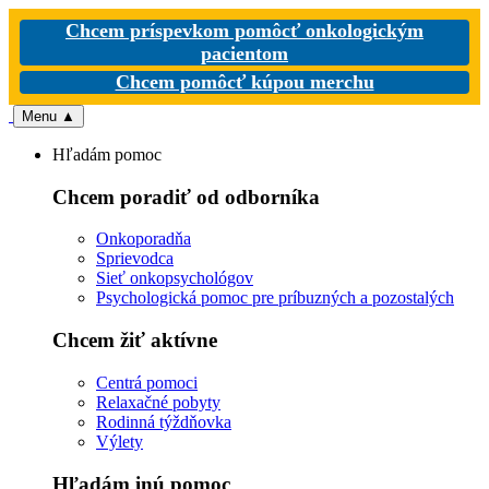
Chcem príspevkom pomôcť onkologickým
pacientom
Chcem pomôcť kúpou merchu
Menu
▲
Hľadám pomoc
Chcem poradiť od odborníka
Onkoporadňa
Sprievodca
Sieť onkopsychológov
Psychologická pomoc pre príbuzných a pozostalých
Chcem žiť aktívne
Centrá pomoci
Relaxačné pobyty
Rodinná týždňovka
Výlety
Hľadám inú pomoc