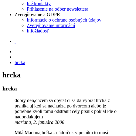
Iné kontakty
Prihlásenie na odber newslettera
Zverejňovanie a GDPR
Informácie o ochrane osobných údajov
Zverejňovanie informácií
Infožiadosť
hrcka
hrcka
hrcka
dobry den,chcem sa opytat ci sa da vybrat hrcka z
prsnika aj ked sa nachadza po dvorcom alebo je
potrebne kvoli tomu odstranit cely prsnik pokial ide o
nador.dakujem
mariana, 2. januára 2008
Milá Mariana,hrčka - nádorček v prsníku to musí