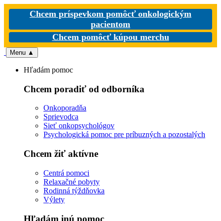
Chcem príspevkom pomôcť onkologickým
pacientom
Chcem pomôcť kúpou merchu
Menu
▲
Hľadám pomoc
Chcem poradiť od odborníka
Onkoporadňa
Sprievodca
Sieť onkopsychológov
Psychologická pomoc pre príbuzných a pozostalých
Chcem žiť aktívne
Centrá pomoci
Relaxačné pobyty
Rodinná týždňovka
Výlety
Hľadám inú pomoc