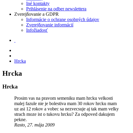
Iné kontakty
Prihlásenie na odber newslettera
Zverejňovanie a GDPR
Informácie o ochrane osobných údajov
Zverejňovanie informácií
Infožiadosť
Hrcka
Hrcka
Hrcka
Prosim vas na pravom semeniku mam hrcku velkosti
malej fazule nie je bolestiva mam 30 rokov hrcku mam
uz asi 12 rokov a vobec sa nezvecsuje aj tak mam velky
strach moze ist o tukovu hrcku? Za odpoved dakujem
pekne.
Rasto, 27. mája 2009