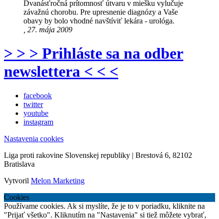
Dvanásťročná prítomnosť útvaru v miešku vylučuje
závažnú chorobu. Pre upresnenie diagnózy a Vaše
obavy by bolo vhodné navštíviť lekára - urológa.
, 27. mája 2009
> > > Prihláste sa na odber
newslettera < < <
facebook
twitter
youtube
instagram
Nastavenia cookies
Liga proti rakovine Slovenskej republiky | Brestová 6, 82102
Bratislava
Vytvoril
Melon Marketing
Cookies
Používame cookies. Ak si myslíte, že je to v poriadku, kliknite na
"Prijať všetko". Kliknutím na "Nastavenia" si tiež môžete vybrať,