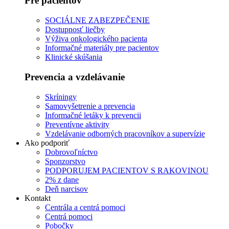
Pre pacientov
SOCIÁLNE ZABEZPEČENIE
Dostupnosť liečby
Výživa onkologického pacienta
Informačné materiály pre pacientov
Klinické skúšania
Prevencia a vzdelávanie
Skríningy
Samovyšetrenie a prevencia
Informačné letáky k prevencii
Preventívne aktivity
Vzdelávanie odborných pracovníkov a supervízie
Ako podporiť
Dobrovoľníctvo
Sponzorstvo
PODPORUJEM PACIENTOV S RAKOVINOU
2% z dane
Deň narcisov
Kontakt
Centrála a centrá pomoci
Centrá pomoci
Pobočky