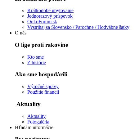
Krátkodobé ubytovanie
Jednorazový príspevok
OnkoForum.sk
Vystrihaj sa Slovensko / Parochne / Hodvábne šatky
O nás
O lige proti rakovine
Kto sme
Z histórie
Ako sme hospodárili
Výročné správy
Použitie financií
Aktuality
Aktuality
Fotogaléria
Hľadám informácie