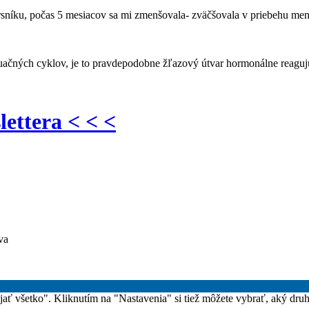
sníku, počas 5 mesiacov sa mi zmenšovala- zväčšovala v priebehu men
ačných cyklov, je to pravdepodobne žľazový útvar hormonálne reagujúc
lettera < < <
va
rijať všetko". Kliknutím na "Nastavenia" si tiež môžete vybrať, aký dru