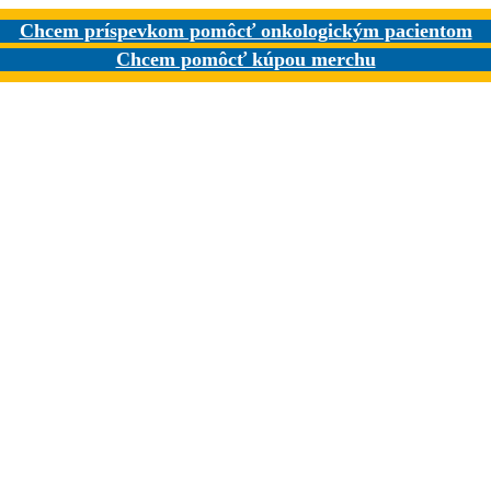
Chcem príspevkom pomôcť onkologickým pacientom
Chcem pomôcť kúpou merchu