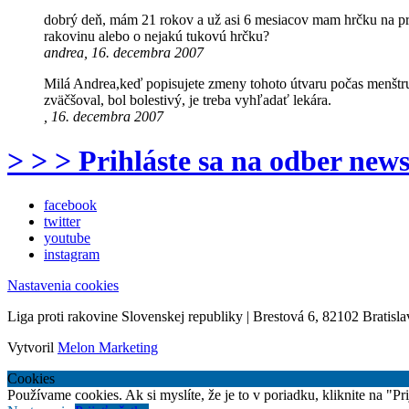
dobrý deň, mám 21 rokov a už asi 6 mesiacov mam hrčku na pr
rakovinu alebo o nejakú tukovú hrčku?
andrea, 16. decembra 2007
Milá Andrea,keď popisujete zmeny tohoto útvaru počas menštru
zväčšoval, bol bolestivý, je treba vyhľadať lekára.
, 16. decembra 2007
> > > Prihláste sa na odber news
facebook
twitter
youtube
instagram
Nastavenia cookies
Liga proti rakovine Slovenskej republiky | Brestová 6, 82102 Bratisla
Vytvoril
Melon Marketing
Cookies
Používame cookies. Ak si myslíte, že je to v poriadku, kliknite na "P