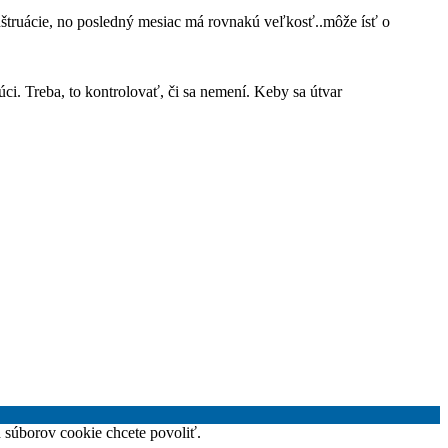
štruácie, no posledný mesiac má rovnakú veľkosť..môže ísť o
i. Treba, to kontrolovať, či sa nemení. Keby sa útvar
h súborov cookie chcete povoliť.