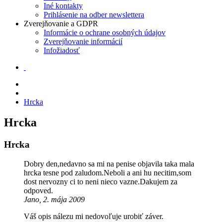
Iné kontakty
Prihlásenie na odber newslettera
Zverejňovanie a GDPR
Informácie o ochrane osobných údajov
Zverejňovanie informácií
Infožiadosť
Hrcka
Hrcka
Hrcka
Dobry den,nedavno sa mi na penise objavila taka mala
hrcka tesne pod zaludom.Neboli a ani hu necitim,som
dost nervozny ci to neni nieco vazne.Dakujem za
odpoved.
Jano, 2. mája 2009
Váš opis nálezu mi nedovoľuje urobiť záver.