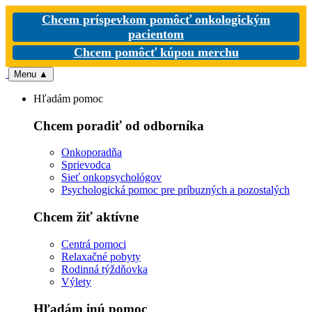
Chcem príspevkom pomôcť onkologickým
pacientom
Chcem pomôcť kúpou merchu
Menu
▲
Hľadám pomoc
Chcem poradiť od odborníka
Onkoporadňa
Sprievodca
Sieť onkopsychológov
Psychologická pomoc pre príbuzných a pozostalých
Chcem žiť aktívne
Centrá pomoci
Relaxačné pobyty
Rodinná týždňovka
Výlety
Hľadám inú pomoc