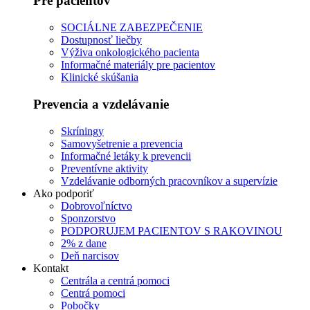
Pre pacientov
SOCIÁLNE ZABEZPEČENIE
Dostupnosť liečby
Výživa onkologického pacienta
Informačné materiály pre pacientov
Klinické skúšania
Prevencia a vzdelávanie
Skríningy
Samovyšetrenie a prevencia
Informačné letáky k prevencii
Preventívne aktivity
Vzdelávanie odborných pracovníkov a supervízie
Ako podporiť
Dobrovoľníctvo
Sponzorstvo
PODPORUJEM PACIENTOV S RAKOVINOU
2% z dane
Deň narcisov
Kontakt
Centrála a centrá pomoci
Centrá pomoci
Pobočky