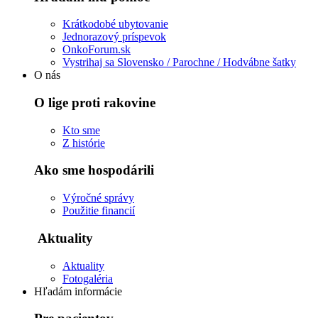
Krátkodobé ubytovanie
Jednorazový príspevok
OnkoForum.sk
Vystrihaj sa Slovensko / Parochne / Hodvábne šatky
O nás
O lige proti rakovine
Kto sme
Z histórie
Ako sme hospodárili
Výročné správy
Použitie financií
Aktuality
Aktuality
Fotogaléria
Hľadám informácie