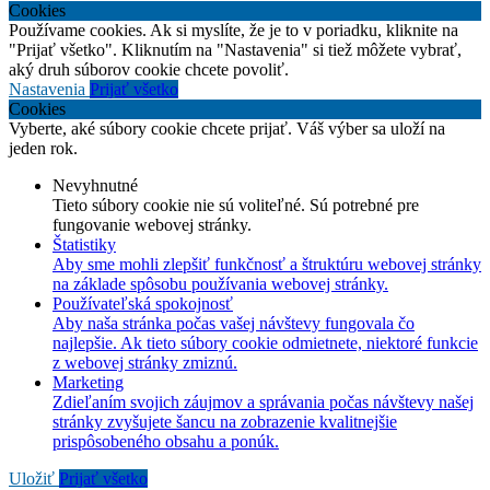
Cookies
Používame cookies. Ak si myslíte, že je to v poriadku, kliknite na
"Prijať všetko". Kliknutím na "Nastavenia" si tiež môžete vybrať,
aký druh súborov cookie chcete povoliť.
Nastavenia
Prijať všetko
Cookies
Vyberte, aké súbory cookie chcete prijať. Váš výber sa uloží na
jeden rok.
Nevyhnutné
Tieto súbory cookie nie sú voliteľné. Sú potrebné pre
fungovanie webovej stránky.
Štatistiky
Aby sme mohli zlepšiť funkčnosť a štruktúru webovej stránky
na základe spôsobu používania webovej stránky.
Používateľská spokojnosť
Aby naša stránka počas vašej návštevy fungovala čo
najlepšie. Ak tieto súbory cookie odmietnete, niektoré funkcie
z webovej stránky zmiznú.
Marketing
Zdieľaním svojich záujmov a správania počas návštevy našej
stránky zvyšujete šancu na zobrazenie kvalitnejšie
prispôsobeného obsahu a ponúk.
Uložiť
Prijať všetko