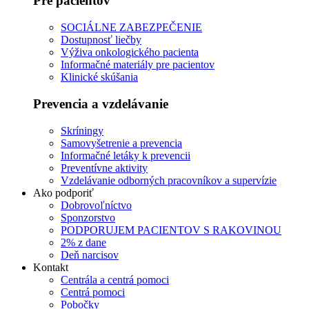
Pre pacientov
SOCIÁLNE ZABEZPEČENIE
Dostupnosť liečby
Výživa onkologického pacienta
Informačné materiály pre pacientov
Klinické skúšania
Prevencia a vzdelávanie
Skríningy
Samovyšetrenie a prevencia
Informačné letáky k prevencii
Preventívne aktivity
Vzdelávanie odborných pracovníkov a supervízie
Ako podporiť
Dobrovoľníctvo
Sponzorstvo
PODPORUJEM PACIENTOV S RAKOVINOU
2% z dane
Deň narcisov
Kontakt
Centrála a centrá pomoci
Centrá pomoci
Pobočky