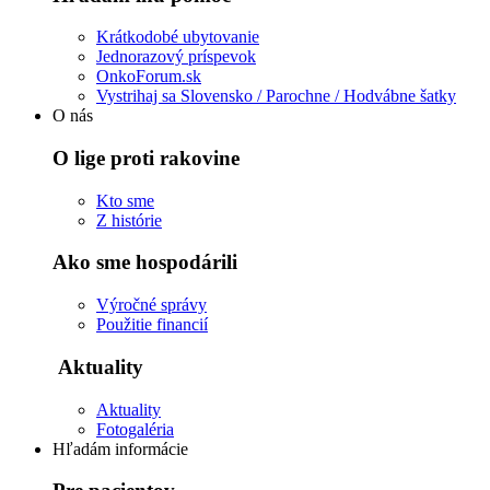
Krátkodobé ubytovanie
Jednorazový príspevok
OnkoForum.sk
Vystrihaj sa Slovensko / Parochne / Hodvábne šatky
O nás
O lige proti rakovine
Kto sme
Z histórie
Ako sme hospodárili
Výročné správy
Použitie financií
Aktuality
Aktuality
Fotogaléria
Hľadám informácie