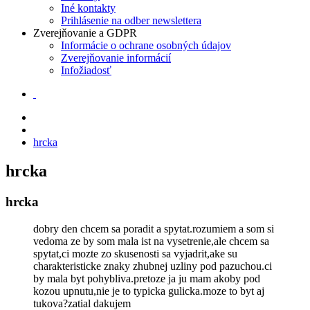
Iné kontakty
Prihlásenie na odber newslettera
Zverejňovanie a GDPR
Informácie o ochrane osobných údajov
Zverejňovanie informácií
Infožiadosť
hrcka
hrcka
hrcka
dobry den chcem sa poradit a spytat.rozumiem a som si
vedoma ze by som mala ist na vysetrenie,ale chcem sa
spytat,ci mozte zo skusenosti sa vyjadrit,ake su
charakteristicke znaky zhubnej uzliny pod pazuchou.ci
by mala byt pohybliva.pretoze ja ju mam akoby pod
kozou upnutu,nie je to typicka gulicka.moze to byt aj
tukova?zatial dakujem