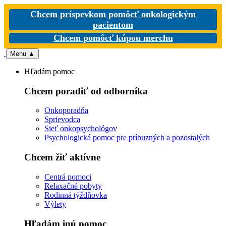
Chcem príspevkom pomôcť onkologickým
pacientom
Chcem pomôcť kúpou merchu
Menu
▲
Hľadám pomoc
Chcem poradiť od odborníka
Onkoporadňa
Sprievodca
Sieť onkopsychológov
Psychologická pomoc pre príbuzných a pozostalých
Chcem žiť aktívne
Centrá pomoci
Relaxačné pobyty
Rodinná týždňovka
Výlety
Hľadám inú pomoc