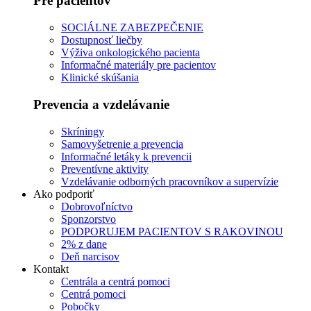
Pre pacientov
SOCIÁLNE ZABEZPEČENIE
Dostupnosť liečby
Výživa onkologického pacienta
Informačné materiály pre pacientov
Klinické skúšania
Prevencia a vzdelávanie
Skríningy
Samovyšetrenie a prevencia
Informačné letáky k prevencii
Preventívne aktivity
Vzdelávanie odborných pracovníkov a supervízie
Ako podporiť
Dobrovoľníctvo
Sponzorstvo
PODPORUJEM PACIENTOV S RAKOVINOU
2% z dane
Deň narcisov
Kontakt
Centrála a centrá pomoci
Centrá pomoci
Pobočky