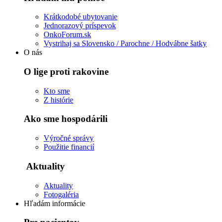
Krátkodobé ubytovanie
Jednorazový príspevok
OnkoForum.sk
Vystrihaj sa Slovensko / Parochne / Hodvábne šatky
O nás
O lige proti rakovine
Kto sme
Z histórie
Ako sme hospodárili
Výročné správy
Použitie financií
Aktuality
Aktuality
Fotogaléria
Hľadám informácie