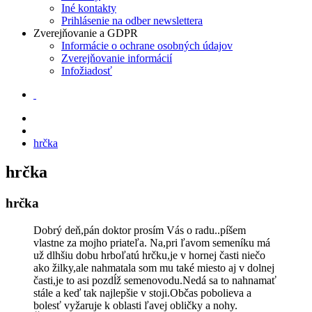
Iné kontakty
Prihlásenie na odber newslettera
Zverejňovanie a GDPR
Informácie o ochrane osobných údajov
Zverejňovanie informácií
Infožiadosť
hrčka
hrčka
hrčka
Dobrý deň,pán doktor prosím Vás o radu..píšem
vlastne za mojho priateľa. Na,pri ľavom semeníku má
už dlhšiu dobu hrboľatú hrčku,je v hornej časti niečo
ako žilky,ale nahmatala som mu také miesto aj v dolnej
časti,je to asi pozdĺž semenovodu.Nedá sa to nahnamať
stále a keď tak najlepšie v stoji.Občas pobolieva a
bolesť vyžaruje k oblasti ľavej obličky a nohy.