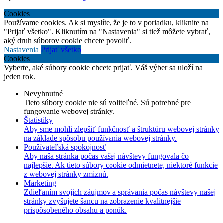
Cookies
Používame cookies. Ak si myslíte, že je to v poriadku, kliknite na
"Prijať všetko". Kliknutím na "Nastavenia" si tiež môžete vybrať,
aký druh súborov cookie chcete povoliť.
Nastavenia
Prijať všetko
Cookies
Vyberte, aké súbory cookie chcete prijať. Váš výber sa uloží na
jeden rok.
Nevyhnutné
Tieto súbory cookie nie sú voliteľné. Sú potrebné pre
fungovanie webovej stránky.
Štatistiky
Aby sme mohli zlepšiť funkčnosť a štruktúru webovej stránky
na základe spôsobu používania webovej stránky.
Používateľská spokojnosť
Aby naša stránka počas vašej návštevy fungovala čo
najlepšie. Ak tieto súbory cookie odmietnete, niektoré funkcie
z webovej stránky zmiznú.
Marketing
Zdieľaním svojich záujmov a správania počas návštevy našej
stránky zvyšujete šancu na zobrazenie kvalitnejšie
prispôsobeného obsahu a ponúk.