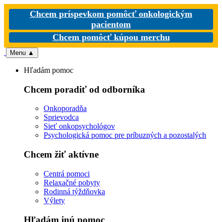
Chcem príspevkom pomôcť onkologickým
pacientom
Chcem pomôcť kúpou merchu
Menu
▲
Hľadám pomoc
Chcem poradiť od odborníka
Onkoporadňa
Sprievodca
Sieť onkopsychológov
Psychologická pomoc pre príbuzných a pozostalých
Chcem žiť aktívne
Centrá pomoci
Relaxačné pobyty
Rodinná týždňovka
Výlety
Hľadám inú pomoc