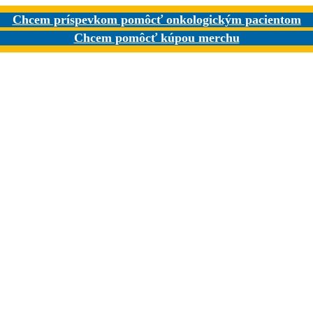
Chcem príspevkom pomôcť onkologickým pacientom
Chcem pomôcť kúpou merchu