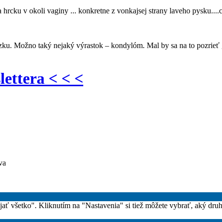
cku v okoli vaginy ... konkretne z vonkajsej strany laveho pysku....c
zku. Možno taký nejaký výrastok – kondylóm. Mal by sa na to pozrieť
lettera < < <
va
rijať všetko". Kliknutím na "Nastavenia" si tiež môžete vybrať, aký dru