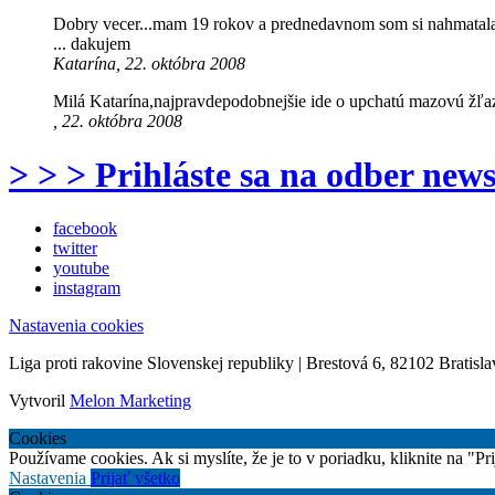
Dobry vecer...mam 19 rokov a prednedavnom som si nahmatala hr
... dakujem
Katarína, 22. októbra 2008
Milá Katarína,najpravdepodobnejšie ide o upchatú mazovú žľa
, 22. októbra 2008
> > > Prihláste sa na odber news
facebook
twitter
youtube
instagram
Nastavenia cookies
Liga proti rakovine Slovenskej republiky | Brestová 6, 82102 Bratisla
Vytvoril
Melon Marketing
Cookies
Používame cookies. Ak si myslíte, že je to v poriadku, kliknite na "P
Nastavenia
Prijať všetko