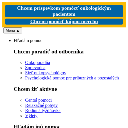
Chcem príspevkom pomôcť onkologickým
pacientom
Chcem pomôcť kúpou merchu
Menu
▲
Hľadám pomoc
Chcem poradiť od odborníka
Onkoporadňa
Sprievodca
Sieť onkopsychológov
Psychologická pomoc pre príbuzných a pozostalých
Chcem žiť aktívne
Centrá pomoci
Relaxačné pobyty
Rodinná týždňovka
Výlety
Hľadám inú pomoc