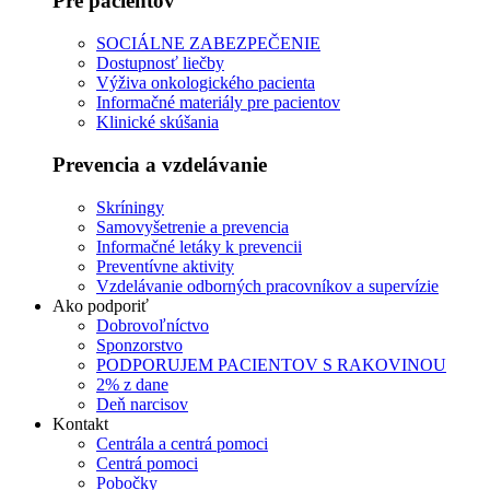
Pre pacientov
SOCIÁLNE ZABEZPEČENIE
Dostupnosť liečby
Výživa onkologického pacienta
Informačné materiály pre pacientov
Klinické skúšania
Prevencia a vzdelávanie
Skríningy
Samovyšetrenie a prevencia
Informačné letáky k prevencii
Preventívne aktivity
Vzdelávanie odborných pracovníkov a supervízie
Ako podporiť
Dobrovoľníctvo
Sponzorstvo
PODPORUJEM PACIENTOV S RAKOVINOU
2% z dane
Deň narcisov
Kontakt
Centrála a centrá pomoci
Centrá pomoci
Pobočky