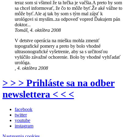
teraz som si všimol že ta hrčka je vačšia.A preto by som
sa chcel informovať, že čo to môže byť.Že aké vážne to
môže byť.Ale aj tak by som s tým mal zájsť k
urológovi si myslím..za odpoveď vopred Ďakujem pán
doktor...
Tomáš, 4. októbra 2008
V detstve operácia na miešku mohla zmeniť
topografické pomery a preto by bolo vhodné
ultrasonografické vyšetrenie, aby sa s určitosťou
vylúčilo závažné ochorenie. Bolo by vhodné vyhľadať
urológa.
, 4. októbra 2008
> > > Prihláste sa na odber
newslettera < < <
facebook
twitter
youtube
instagram
Nastavenia cookies