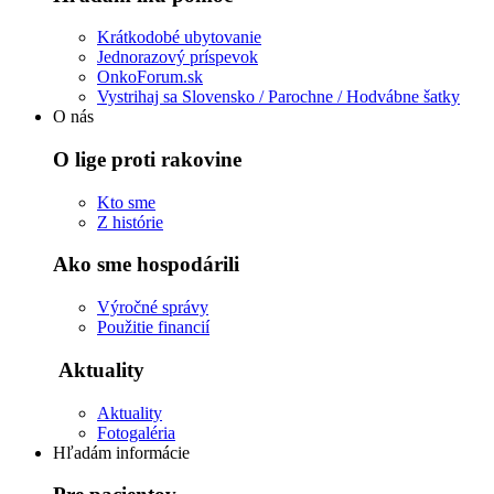
Krátkodobé ubytovanie
Jednorazový príspevok
OnkoForum.sk
Vystrihaj sa Slovensko / Parochne / Hodvábne šatky
O nás
O lige proti rakovine
Kto sme
Z histórie
Ako sme hospodárili
Výročné správy
Použitie financií
Aktuality
Aktuality
Fotogaléria
Hľadám informácie