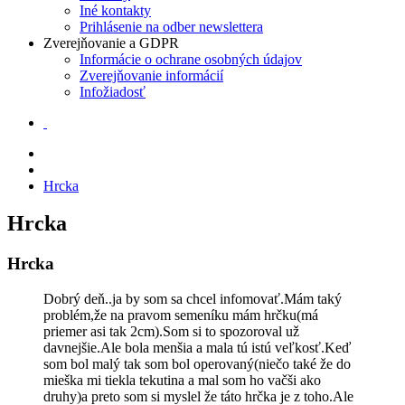
Iné kontakty
Prihlásenie na odber newslettera
Zverejňovanie a GDPR
Informácie o ochrane osobných údajov
Zverejňovanie informácií
Infožiadosť
Hrcka
Hrcka
Hrcka
Dobrý deň..ja by som sa chcel infomovať.Mám taký
problém,že na pravom semeníku mám hrčku(má
priemer asi tak 2cm).Som si to spozoroval už
davnejšie.Ale bola menšia a mala tú istú veľkosť.Keď
som bol malý tak som bol operovaný(niečo také že do
mieška mi tiekla tekutina a mal som ho vačši ako
druhy)a preto som si myslel že táto hrčka je z toho.Ale