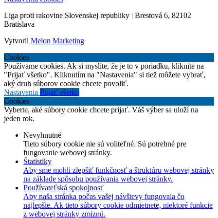
Liga proti rakovine Slovenskej republiky | Brestová 6, 82102
Bratislava
Vytvoril
Melon Marketing
Cookies
Používame cookies. Ak si myslíte, že je to v poriadku, kliknite na
"Prijať všetko". Kliknutím na "Nastavenia" si tiež môžete vybrať,
aký druh súborov cookie chcete povoliť.
Nastavenia
Prijať všetko
Cookies
Vyberte, aké súbory cookie chcete prijať. Váš výber sa uloží na
jeden rok.
Nevyhnutné
Tieto súbory cookie nie sú voliteľné. Sú potrebné pre
fungovanie webovej stránky.
Štatistiky
Aby sme mohli zlepšiť funkčnosť a štruktúru webovej stránky
na základe spôsobu používania webovej stránky.
Používateľská spokojnosť
Aby naša stránka počas vašej návštevy fungovala čo
najlepšie. Ak tieto súbory cookie odmietnete, niektoré funkcie
z webovej stránky zmiznú.