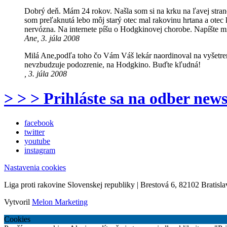
Dobrý deň. Mám 24 rokov. Našla som si na krku na ľavej stran
som preľaknutá lebo môj starý otec mal rakovinu hrtana a otec
nervózna. Na internete píšu o Hodgkinovej chorobe. Napíšte m
Ane, 3. júla 2008
Milá Ane,podľa toho čo Vám Váš lekár naordinoval na vyšetren
nevzbudzuje podozrenie, na Hodgkino. Buďte kľudná!
, 3. júla 2008
> > > Prihláste sa na odber news
facebook
twitter
youtube
instagram
Nastavenia cookies
Liga proti rakovine Slovenskej republiky | Brestová 6, 82102 Bratisla
Vytvoril
Melon Marketing
Cookies