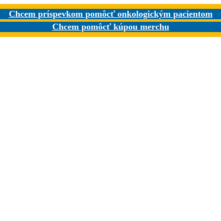
Chcem príspevkom pomôcť onkologickým pacientom
Chcem pomôcť kúpou merchu