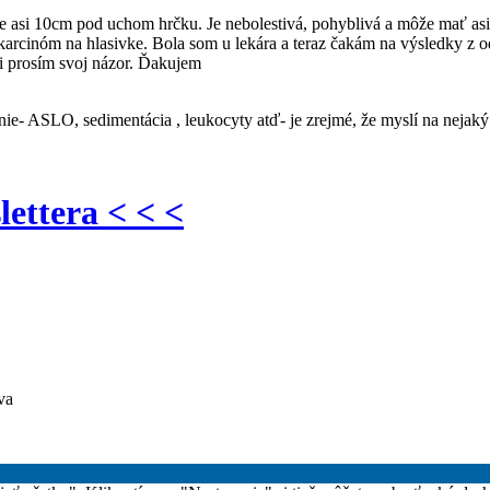
e asi 10cm pod uchom hrčku. Je nebolestivá, pohyblivá a môže mať asi 
 karcinóm na hlasivke. Bola som u lekára a teraz čakám na výsledky z
i prosím svoj názor. Ďakujem
ie- ASLO, sedimentácia , leukocyty atď- je zrejmé, že myslí na nejak
lettera < < <
va