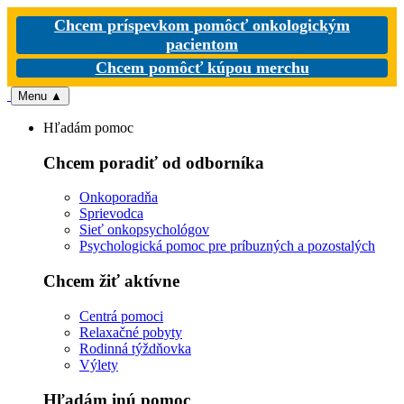
Chcem príspevkom pomôcť onkologickým
pacientom
Chcem pomôcť kúpou merchu
Menu
▲
Hľadám pomoc
Chcem poradiť od odborníka
Onkoporadňa
Sprievodca
Sieť onkopsychológov
Psychologická pomoc pre príbuzných a pozostalých
Chcem žiť aktívne
Centrá pomoci
Relaxačné pobyty
Rodinná týždňovka
Výlety
Hľadám inú pomoc