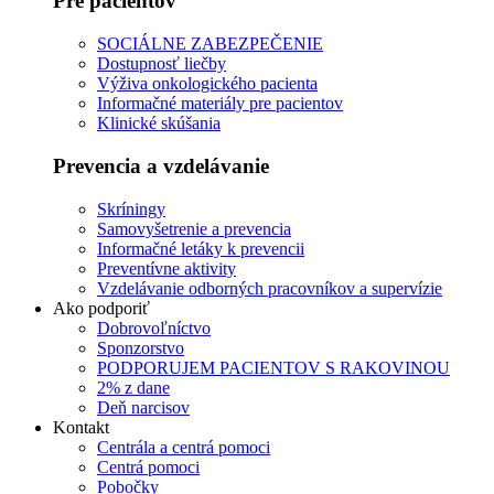
Pre pacientov
SOCIÁLNE ZABEZPEČENIE
Dostupnosť liečby
Výživa onkologického pacienta
Informačné materiály pre pacientov
Klinické skúšania
Prevencia a vzdelávanie
Skríningy
Samovyšetrenie a prevencia
Informačné letáky k prevencii
Preventívne aktivity
Vzdelávanie odborných pracovníkov a supervízie
Ako podporiť
Dobrovoľníctvo
Sponzorstvo
PODPORUJEM PACIENTOV S RAKOVINOU
2% z dane
Deň narcisov
Kontakt
Centrála a centrá pomoci
Centrá pomoci
Pobočky