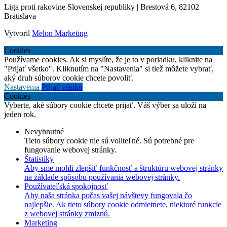
Liga proti rakovine Slovenskej republiky | Brestová 6, 82102
Bratislava
Vytvoril
Melon Marketing
Cookies
Používame cookies. Ak si myslíte, že je to v poriadku, kliknite na
"Prijať všetko". Kliknutím na "Nastavenia" si tiež môžete vybrať,
aký druh súborov cookie chcete povoliť.
Nastavenia
Prijať všetko
Cookies
Vyberte, aké súbory cookie chcete prijať. Váš výber sa uloží na
jeden rok.
Nevyhnutné
Tieto súbory cookie nie sú voliteľné. Sú potrebné pre
fungovanie webovej stránky.
Štatistiky
Aby sme mohli zlepšiť funkčnosť a štruktúru webovej stránky
na základe spôsobu používania webovej stránky.
Používateľská spokojnosť
Aby naša stránka počas vašej návštevy fungovala čo
najlepšie. Ak tieto súbory cookie odmietnete, niektoré funkcie
z webovej stránky zmiznú.
Marketing