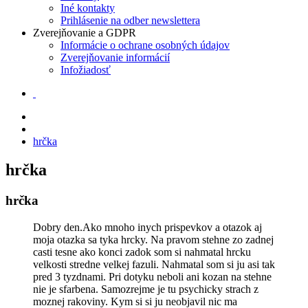
Iné kontakty
Prihlásenie na odber newslettera
Zverejňovanie a GDPR
Informácie o ochrane osobných údajov
Zverejňovanie informácií
Infožiadosť
hrčka
hrčka
hrčka
Dobry den.Ako mnoho inych prispevkov a otazok aj
moja otazka sa tyka hrcky. Na pravom stehne zo zadnej
casti tesne ako konci zadok som si nahmatal hrcku
velkosti stredne velkej fazuli. Nahmatal som si ju asi tak
pred 3 tyzdnami. Pri dotyku neboli ani kozan na stehne
nie je sfarbena. Samozrejme je tu psychicky strach z
moznej rakoviny. Kym si si ju neobjavil nic ma