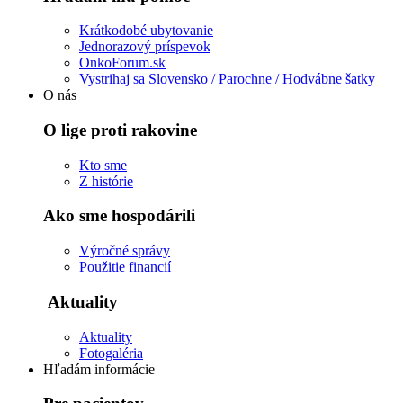
Krátkodobé ubytovanie
Jednorazový príspevok
OnkoForum.sk
Vystrihaj sa Slovensko / Parochne / Hodvábne šatky
O nás
O lige proti rakovine
Kto sme
Z histórie
Ako sme hospodárili
Výročné správy
Použitie financií
Aktuality
Aktuality
Fotogaléria
Hľadám informácie