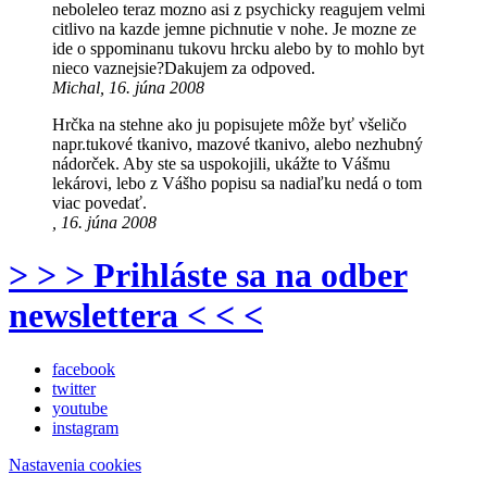
neboleleo teraz mozno asi z psychicky reagujem velmi
citlivo na kazde jemne pichnutie v nohe. Je mozne ze
ide o sppominanu tukovu hrcku alebo by to mohlo byt
nieco vaznejsie?Dakujem za odpoved.
Michal, 16. júna 2008
Hrčka na stehne ako ju popisujete môže byť všeličo
napr.tukové tkanivo, mazové tkanivo, alebo nezhubný
nádorček. Aby ste sa uspokojili, ukážte to Vášmu
lekárovi, lebo z Vášho popisu sa nadiaľku nedá o tom
viac povedať.
, 16. júna 2008
> > > Prihláste sa na odber
newslettera < < <
facebook
twitter
youtube
instagram
Nastavenia cookies