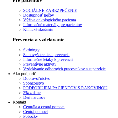
Pre pacientov
SOCIÁLNE ZABEZPEČENIE
Dostupnosť liečby
Výživa onkologického pacienta
Informačné materiály pre pacientov
Klinické skúšania
Prevencia a vzdelávanie
Skríningy
Samovyšetrenie a prevencia
Informačné letáky k prevencii
Preventívne aktivity
Vzdelávanie odborných pracovníkov a supervízie
Ako podporiť
Dobrovoľníctvo
Sponzorstvo
PODPORUJEM PACIENTOV S RAKOVINOU
2% z dane
Deň narcisov
Kontakt
Centrála a centrá pomoci
Centrá pomoci
Pobočky