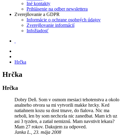
Iné kontakty
Prihlásenie na odber newslettera
Zverejňovanie a GDPR
Informácie o ochrane osobných údajov
Zverejňovanie informácií
Infožiadosť
Hrčka
Hrčka
Hrčka
Dobry Deň. Som v osmom mesiaci tehotenstva a okolo
analneho otvora sa mi vytvorili makke hrcky. Ked
natiahnem kozu su dost tmave, do fialova. Nic ma
neboli, len by som nechcela nic zanedbat. Mam ich uz
asi 3 tyzden, a zatial nemiznú. Mam navstivit lekara?
Mam 27 rokov. Dakujem za odpoved.
Janka L., 23. mája 2008