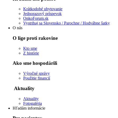
Krátkodobé ubytovanie
Jednorazový príspevok
OnkoForum.sk
Vystrihaj sa Slovensko / Parochne / Hodvábne šatky
O nás
O lige proti rakovine
Kto sme
Z histórie
Ako sme hospodárili
Výročné správy
Použitie financií
Aktuality
Aktuality
Fotogaléria
Hľadám informácie