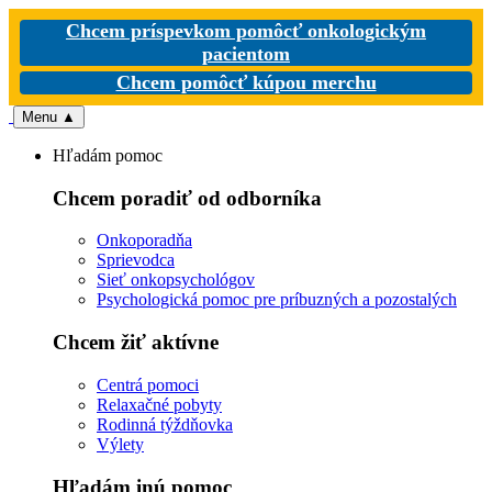
Chcem príspevkom pomôcť onkologickým
pacientom
Chcem pomôcť kúpou merchu
Menu
▲
Hľadám pomoc
Chcem poradiť od odborníka
Onkoporadňa
Sprievodca
Sieť onkopsychológov
Psychologická pomoc pre príbuzných a pozostalých
Chcem žiť aktívne
Centrá pomoci
Relaxačné pobyty
Rodinná týždňovka
Výlety
Hľadám inú pomoc