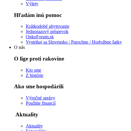
Výlety
Hľadám inú pomoc
Krátkodobé ubytovanie
Jednorazový príspevok
OnkoForum.sk
Vystrihaj sa Slovensko / Parochne / Hodvábne šatky
O nás
O lige proti rakovine
Kto sme
Z histórie
Ako sme hospodárili
Výročné správy
Použitie financií
Aktuality
Aktuality