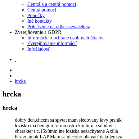
Centrála a centrá pomoci
Centrá pomoci
Pobočky
Iné kontakty
Prihlásenie na odber newslettera
Zverejňovanie a GDPR
Informácie o ochrane osobných údajov
Zverejňovanie informácií
Infožiadosť
hrcka
hrcka
hrcka
dobry den,chcem sa spytat mam sledovany lavy prsnik
lozisko ma benignu formu ostru konturu a solidny
charakter t.c.15x8mm ine loziska nezachytene Axilla
bez znamok LAP.Mam sa niecoho obavat? dakujem za