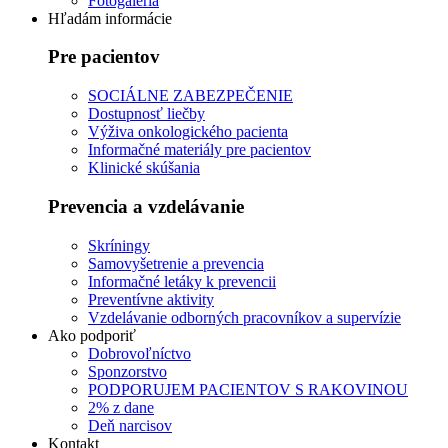
Fotogaléria
Hľadám informácie
Pre pacientov
SOCIÁLNE ZABEZPEČENIE
Dostupnosť liečby
Výživa onkologického pacienta
Informačné materiály pre pacientov
Klinické skúšania
Prevencia a vzdelávanie
Skríningy
Samovyšetrenie a prevencia
Informačné letáky k prevencii
Preventívne aktivity
Vzdelávanie odborných pracovníkov a supervízie
Ako podporiť
Dobrovoľníctvo
Sponzorstvo
PODPORUJEM PACIENTOV S RAKOVINOU
2% z dane
Deň narcisov
Kontakt