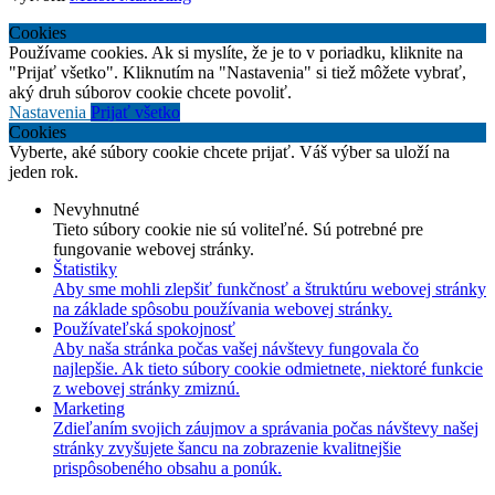
Cookies
Používame cookies. Ak si myslíte, že je to v poriadku, kliknite na
"Prijať všetko". Kliknutím na "Nastavenia" si tiež môžete vybrať,
aký druh súborov cookie chcete povoliť.
Nastavenia
Prijať všetko
Cookies
Vyberte, aké súbory cookie chcete prijať. Váš výber sa uloží na
jeden rok.
Nevyhnutné
Tieto súbory cookie nie sú voliteľné. Sú potrebné pre
fungovanie webovej stránky.
Štatistiky
Aby sme mohli zlepšiť funkčnosť a štruktúru webovej stránky
na základe spôsobu používania webovej stránky.
Používateľská spokojnosť
Aby naša stránka počas vašej návštevy fungovala čo
najlepšie. Ak tieto súbory cookie odmietnete, niektoré funkcie
z webovej stránky zmiznú.
Marketing
Zdieľaním svojich záujmov a správania počas návštevy našej
stránky zvyšujete šancu na zobrazenie kvalitnejšie
prispôsobeného obsahu a ponúk.