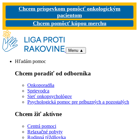
Chcem príspevkom pomôcť onkologickým
pacientom
Chcem pomôcť kúpou merchu
Menu
▲
Hľadám pomoc
Chcem poradiť od odborníka
Onkoporadňa
Sprievodca
Sieť onkopsychológov
Psychologická pomoc pre príbuzných a pozostalých
Chcem žiť aktívne
Centrá pomoci
Relaxačné pobyty
Rodinná týždňovka