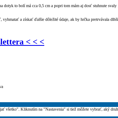
 na dotyk to bolí má cca 0,5 cm a popri tom mám aj dosť stuhnute svaly 
vyhmatať a získať ďalšie dôležité údaje, ak by hrčka pretrvávala dlhši
lettera < < <
va
rijať všetko". Kliknutím na "Nastavenia" si tiež môžete vybrať, aký dru