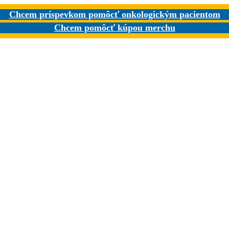
Chcem príspevkom pomôcť onkologickým pacientom
Chcem pomôcť kúpou merchu