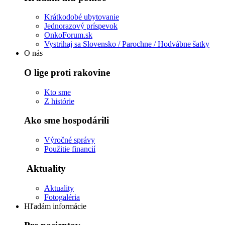
Krátkodobé ubytovanie
Jednorazový príspevok
OnkoForum.sk
Vystrihaj sa Slovensko / Parochne / Hodvábne šatky
O nás
O lige proti rakovine
Kto sme
Z histórie
Ako sme hospodárili
Výročné správy
Použitie financií
Aktuality
Aktuality
Fotogaléria
Hľadám informácie