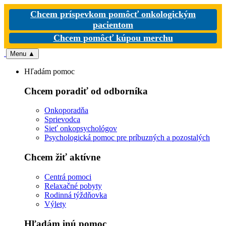
Chcem príspevkom pomôcť onkologickým
pacientom
Chcem pomôcť kúpou merchu
Menu
▲
Hľadám pomoc
Chcem poradiť od odborníka
Onkoporadňa
Sprievodca
Sieť onkopsychológov
Psychologická pomoc pre príbuzných a pozostalých
Chcem žiť aktívne
Centrá pomoci
Relaxačné pobyty
Rodinná týždňovka
Výlety
Hľadám inú pomoc