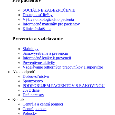
Pre pacientov
SOCIÁLNE ZABEZPEČENIE
Dostupnosť liečby
Výživa onkologického pacienta
Informačné materiály pre pacientov
Klinické skúšania
Prevencia a vzdelávanie
Skríningy
Samovyšetrenie a prevencia
Informačné letáky k prevencii
Preventívne aktivity
Vzdelávanie odborných pracovníkov a supervízie
Ako podporiť
Dobrovoľníctvo
Sponzorstvo
PODPORUJEM PACIENTOV S RAKOVINOU
2% z dane
Deň narcisov
Kontakt
Centrála a centrá pomoci
Centrá pomoci
Pobočky