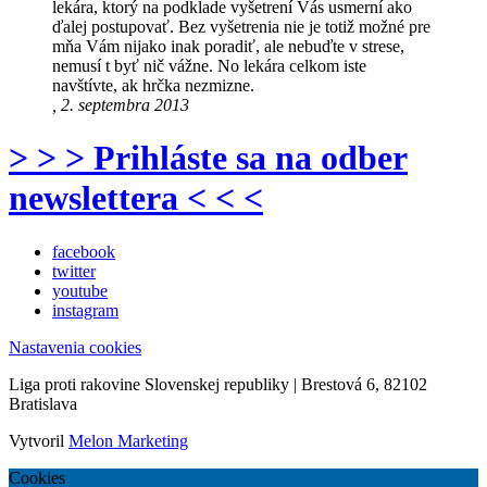
lekára, ktorý na podklade vyšetrení Vás usmerní ako
ďalej postupovať. Bez vyšetrenia nie je totiž možné pre
mňa Vám nijako inak poradiť, ale nebuďte v strese,
nemusí t byť nič vážne. No lekára celkom iste
navštívte, ak hrčka nezmizne.
, 2. septembra 2013
> > > Prihláste sa na odber
newslettera < < <
facebook
twitter
youtube
instagram
Nastavenia cookies
Liga proti rakovine Slovenskej republiky | Brestová 6, 82102
Bratislava
Vytvoril
Melon Marketing
Cookies