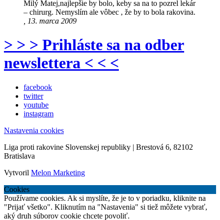
Milý Matej,najlepšie by bolo, keby sa na to pozrel lekár
– chirurg. Nemyslím ale vôbec , že by to bola rakovina.
, 13. marca 2009
> > > Prihláste sa na odber
newslettera < < <
facebook
twitter
youtube
instagram
Nastavenia cookies
Liga proti rakovine Slovenskej republiky | Brestová 6, 82102
Bratislava
Vytvoril
Melon Marketing
Cookies
Používame cookies. Ak si myslíte, že je to v poriadku, kliknite na
"Prijať všetko". Kliknutím na "Nastavenia" si tiež môžete vybrať,
aký druh súborov cookie chcete povoliť.