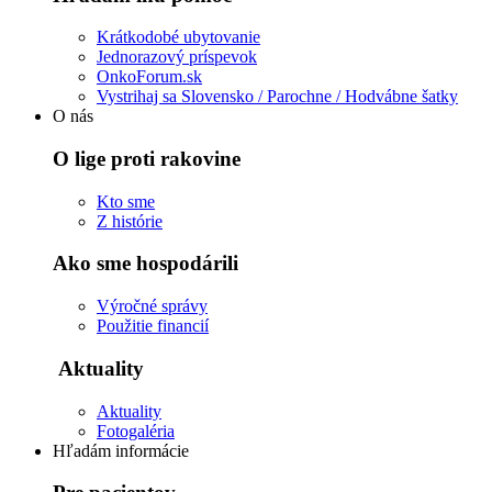
Krátkodobé ubytovanie
Jednorazový príspevok
OnkoForum.sk
Vystrihaj sa Slovensko / Parochne / Hodvábne šatky
O nás
O lige proti rakovine
Kto sme
Z histórie
Ako sme hospodárili
Výročné správy
Použitie financií
Aktuality
Aktuality
Fotogaléria
Hľadám informácie