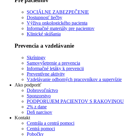
Pre pacientov
SOCIÁLNE ZABEZPEČENIE
Dostupnosť liečby
Výživa onkologického pacienta
Informačné materiály pre pacientov
Klinické skúšania
Prevencia a vzdelávanie
Skríningy
Samovyšetrenie a prevencia
Informačné letáky k prevencii
Preventívne aktivity
Vzdelávanie odborných pracovníkov a supervízie
Ako podporiť
Dobrovoľníctvo
Sponzorstvo
PODPORUJEM PACIENTOV S RAKOVINOU
2% z dane
Deň narcisov
Kontakt
Centrála a centrá pomoci
Centrá pomoci
Pobočky