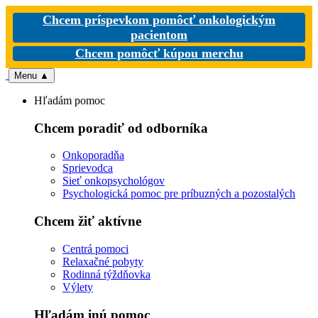
Chcem príspevkom pomôcť onkologickým
pacientom
Chcem pomôcť kúpou merchu
Menu
▲
Hľadám pomoc
Chcem poradiť od odborníka
Onkoporadňa
Sprievodca
Sieť onkopsychológov
Psychologická pomoc pre príbuzných a pozostalých
Chcem žiť aktívne
Centrá pomoci
Relaxačné pobyty
Rodinná týždňovka
Výlety
Hľadám inú pomoc