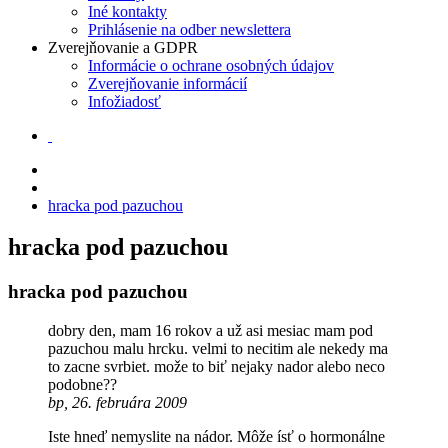
Iné kontakty
Prihlásenie na odber newslettera
Zverejňovanie a GDPR
Informácie o ochrane osobných údajov
Zverejňovanie informácií
Infožiadosť
hracka pod pazuchou
hracka pod pazuchou
hracka pod pazuchou
dobry den, mam 16 rokov a už asi mesiac mam pod
pazuchou malu hrcku. velmi to necitim ale nekedy ma
to zacne svrbiet. može to biť nejaky nador alebo neco
podobne??
bp, 26. februára 2009
Iste hneď nemyslite na nádor. Môže ísť o hormonálne