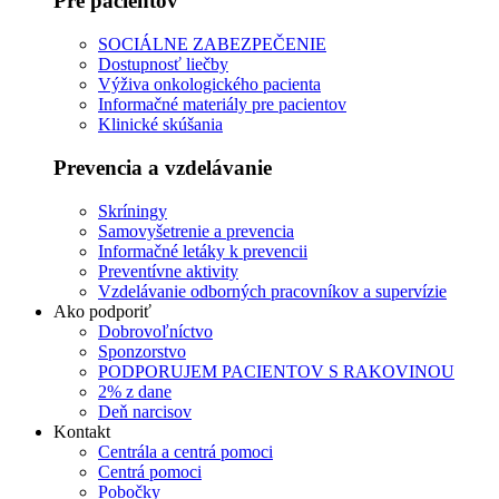
Pre pacientov
SOCIÁLNE ZABEZPEČENIE
Dostupnosť liečby
Výživa onkologického pacienta
Informačné materiály pre pacientov
Klinické skúšania
Prevencia a vzdelávanie
Skríningy
Samovyšetrenie a prevencia
Informačné letáky k prevencii
Preventívne aktivity
Vzdelávanie odborných pracovníkov a supervízie
Ako podporiť
Dobrovoľníctvo
Sponzorstvo
PODPORUJEM PACIENTOV S RAKOVINOU
2% z dane
Deň narcisov
Kontakt
Centrála a centrá pomoci
Centrá pomoci
Pobočky