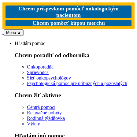
Chcem príspevkom pomôcť onkologickým
pacientom
Chcem pomôcť kúpou merchu
Menu
▲
Hľadám pomoc
Chcem poradiť od odborníka
Onkoporadňa
Sprievodca
Sieť onkopsychológov
Psychologická pomoc pre príbuzných a pozostalých
Chcem žiť aktívne
Centrá pomoci
Relaxačné pobyty
Rodinná týždňovka
Výlety
Hľadám inú pomoc