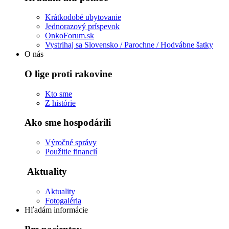
Krátkodobé ubytovanie
Jednorazový príspevok
OnkoForum.sk
Vystrihaj sa Slovensko / Parochne / Hodvábne šatky
O nás
O lige proti rakovine
Kto sme
Z histórie
Ako sme hospodárili
Výročné správy
Použitie financií
Aktuality
Aktuality
Fotogaléria
Hľadám informácie