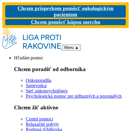
Chcem príspevkom pomôcť onkologickým
pacientom
Chcem pomôcť kúpou merchu
Menu
▲
Hľadám pomoc
Chcem poradiť od odborníka
Onkoporadňa
Sprievodca
Sieť onkopsychológov
Psychologická pomoc pre príbuzných a pozostalých
Chcem žiť aktívne
Centrá pomoci
Relaxačné pobyty
Rodinná týždňovka