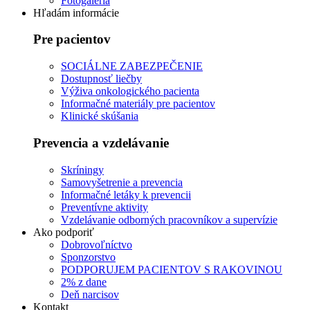
Fotogaléria
Hľadám informácie
Pre pacientov
SOCIÁLNE ZABEZPEČENIE
Dostupnosť liečby
Výživa onkologického pacienta
Informačné materiály pre pacientov
Klinické skúšania
Prevencia a vzdelávanie
Skríningy
Samovyšetrenie a prevencia
Informačné letáky k prevencii
Preventívne aktivity
Vzdelávanie odborných pracovníkov a supervízie
Ako podporiť
Dobrovoľníctvo
Sponzorstvo
PODPORUJEM PACIENTOV S RAKOVINOU
2% z dane
Deň narcisov
Kontakt