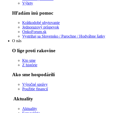
Výlety
Hľadám inú pomoc
Krátkodobé ubytovanie
Jednorazový príspevok
OnkoForum.sk
Vystrihaj sa Slovensko / Parochne / Hodvábne šatky
O nás
O lige proti rakovine
Kto sme
Z histórie
Ako sme hospodárili
Výročné správy
Použitie financií
Aktuality
Aktuality