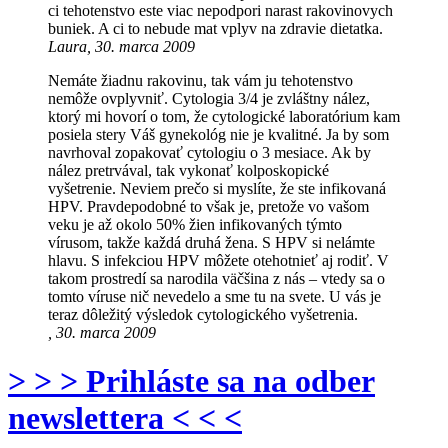
ci tehotenstvo este viac nepodpori narast rakovinovych
buniek. A ci to nebude mat vplyv na zdravie dietatka.
Laura, 30. marca 2009
Nemáte žiadnu rakovinu, tak vám ju tehotenstvo
nemôže ovplyvniť. Cytologia 3/4 je zvláštny nález,
ktorý mi hovorí o tom, že cytologické laboratórium kam
posiela stery Váš gynekológ nie je kvalitné. Ja by som
navrhoval zopakovať cytologiu o 3 mesiace. Ak by
nález pretrvával, tak vykonať kolposkopické
vyšetrenie. Neviem prečo si myslíte, že ste infikovaná
HPV. Pravdepodobné to však je, pretože vo vašom
veku je až okolo 50% žien infikovaných týmto
vírusom, takže každá druhá žena. S HPV si nelámte
hlavu. S infekciou HPV môžete otehotnieť aj rodiť. V
takom prostredí sa narodila väčšina z nás – vtedy sa o
tomto víruse nič nevedelo a sme tu na svete. U vás je
teraz dôležitý výsledok cytologického vyšetrenia.
, 30. marca 2009
> > > Prihláste sa na odber
newslettera < < <